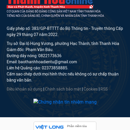
CƠ QUAN CỦA ĐẢNG BỘ ĐẢNG CỘNG SẢN VIỆT NAM TỈNH THANH HÓA
TIẾNG NÓI CỦA ĐẢNG BỘ, CHÍNH QUYỀN VÀ NHÂN DÂN TỈNH THANH HÓA
Giấy phép số: 383/GP-BTTTT do Bộ Thông tin - Truyền thông Cấp
ngày 29 tháng 07 năm 2022.
Trụ sở: Đại lộ Hùng Vương, phường Hạc Thành, tỉnh Thanh Hóa
Giám đốc: Phạm Văn Báu.
Đường dây nóng: 0822173636
Email: baothanhhoadientu@gmail.com
Liên hệ Quảng cáo: 02373858885.
Cấm sao chép dưới mọi hình thức nếu không có sự chấp thuận
bằng văn bản.
Điều khoản sử dụng
|
Chính sách bảo mật
|
Cookies
|
RSS
Phần mềm tòa