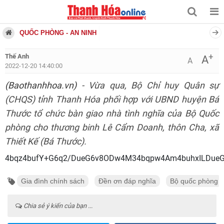
QUỐC PHÒNG - AN NINH
+
Thế Anh
A
A
2022-12-20 14:40:00
(Baothanhhoa.vn)
- Vừa qua, Bộ Chỉ huy Quân sự
(CHQS) tỉnh Thanh Hóa phối hợp với UBND huyện Bá
Thước tổ chức bàn giao nhà tình nghĩa của Bộ Quốc
phòng cho thương binh Lê Cẩm Doanh, thôn Cha, xã
Thiết Kế (Bá Thước).
4bqz4bufY+G6q2/DueG6v8ODw4M34bqpw4Am4buhxILDueG7
Gia đình chính sách
Đền ơn đáp nghĩa
Bộ quốc phòng
Chia sẻ ý kiến của bạn ...