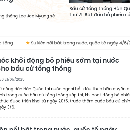
Bầu cử Tổng thống Hàn Qu
thứ 21: Bắt đầu bỏ phiếu 
ổng thống Lee Jae Myung sẽ
ăng
★
Sự kiện nổi bật trong nước, quốc tế ngày 4/6/20
ốc khởi động bỏ phiếu sớm tại nước
cho bầu cử tổng thống
56 21/05/2025
0 công dân Hàn Quốc tại nước ngoài bắt đầu thực hiện quyền 
h trong cuộc bầu cử tổng thống sắp tới, khi hoạt động bỏ phiế
thức được triển khai từ ngày 20/5, trước thềm cuộc bầu cử chí
gày 3/6.
iện nổi bật trong nước, quốc tế ngày