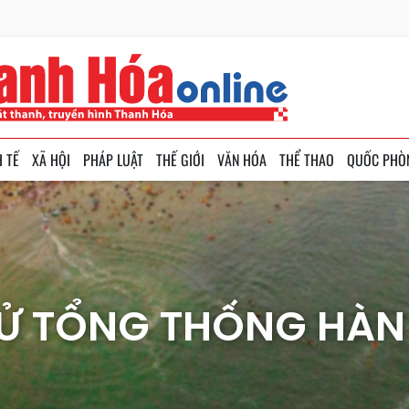
H TẾ
XÃ HỘI
PHÁP LUẬT
THẾ GIỚI
VĂN HÓA
THỂ THAO
QUỐC PHÒ
Ử TỔNG THỐNG HÀ