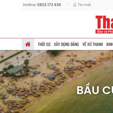
Hotline:
0822.173.636
|
Tin mới
THỜI SỰ
XÂY DỰNG ĐẢNG
VỀ XỨ THANH
KIN
BẦU C