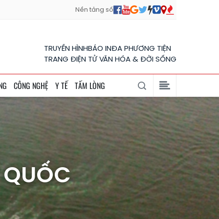
Nền tảng số
TRUYỀN HÌNH
BÁO IN
ĐA PHƯƠNG TIỆN
TRANG ĐIỆN TỬ VĂN HÓA & ĐỜI SỐNG
NG
CÔNG NGHỆ
Y TẾ
TẤM LÒNG
N QUỐC