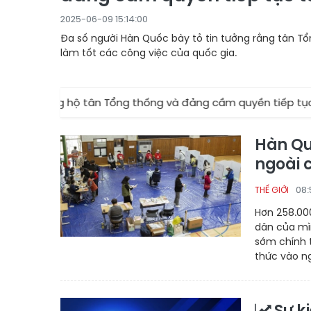
2025-06-09 15:14:00
Đa số người Hàn Quốc bày tỏ tin tưởng rằng tân T
làm tốt các công việc của quốc gia.
 Tỷ lệ ủng hộ tân Tổng thống và đảng cầm quyền tiếp tục t
Hàn Qu
ngoài 
08:
THẾ GIỚI
Hơn 258.00
dân của mìn
sớm chính 
thức vào n
Sự k