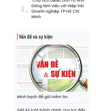
Chủ tịch UBND tỉnh Tô Anh
Dũng làm việc với Hiệp hội
Doanh nghiệp TP Hồ Chí
Minh
Vấn đề và sự kiện
Minh bạch để giữ niềm tin
Siết kỷ luật hành chính, tạo lực đẩy