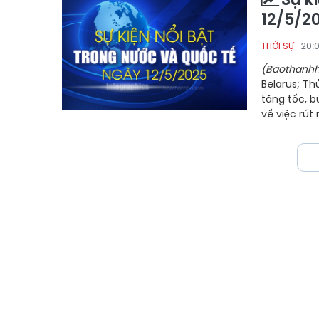
12/5/2
20:
THỜI SỰ
(Baothanhh
Belarus; Th
tăng tốc, b
về việc rút