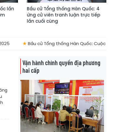
ốc lần
Bầu cử Tổng thống Hàn Quốc: 4
sớm
ứng cử viên tranh luận trực tiếp
lần cuối cùng
25
★
Bầu cử Tổng thống Hàn Quốc: Cuộc đua định hình lạ
Vận hành chính quyền địa phương
hai cấp
công
u
nh