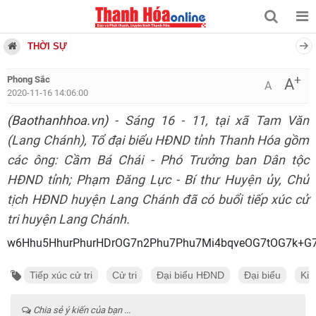
THỜI SỰ
+
Phong Sắc
A
A
2020-11-16 14:06:00
(Baothanhhoa.vn)
- Sáng 16 - 11, tại xã Tam Văn
(Lang Chánh), Tổ đại biểu HĐND tỉnh Thanh Hóa gồm
các ông: Cầm Bá Chái - Phó Trưởng ban Dân tộc
HĐND tỉnh; Phạm Đăng Lực - Bí thư Huyện ủy, Chủ
tịch HĐND huyện Lang Chánh đã có buổi tiếp xúc cử
tri huyện Lang Chánh.
w6Hhu5HhurPhurHDrOG7n2Phu7Phu7Mi4bqveOG7tOG7k+G7
Tiếp xúc cử tri
Cử tri
Đại biểu HĐND
Đại biểu
Kiế
Chia sẻ ý kiến của bạn ...