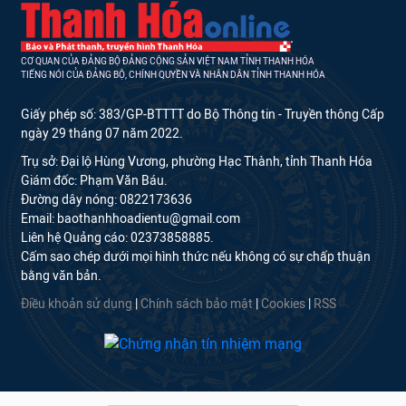
CƠ QUAN CỦA ĐẢNG BỘ ĐẢNG CỘNG SẢN VIỆT NAM TỈNH THANH HÓA
TIẾNG NÓI CỦA ĐẢNG BỘ, CHÍNH QUYỀN VÀ NHÂN DÂN TỈNH THANH HÓA
Giấy phép số: 383/GP-BTTTT do Bộ Thông tin - Truyền thông Cấp
ngày 29 tháng 07 năm 2022.
Trụ sở: Đại lộ Hùng Vương, phường Hạc Thành, tỉnh Thanh Hóa
Giám đốc: Phạm Văn Báu.
Đường dây nóng: 0822173636
Email: baothanhhoadientu@gmail.com
Liên hệ Quảng cáo: 02373858885.
Cấm sao chép dưới mọi hình thức nếu không có sự chấp thuận
bằng văn bản.
Điều khoản sử dụng
|
Chính sách bảo mật
|
Cookies
|
RSS