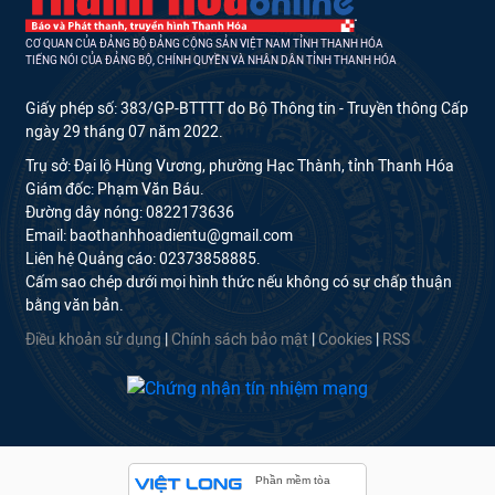
CƠ QUAN CỦA ĐẢNG BỘ ĐẢNG CỘNG SẢN VIỆT NAM TỈNH THANH HÓA
TIẾNG NÓI CỦA ĐẢNG BỘ, CHÍNH QUYỀN VÀ NHÂN DÂN TỈNH THANH HÓA
Giấy phép số: 383/GP-BTTTT do Bộ Thông tin - Truyền thông Cấp
ngày 29 tháng 07 năm 2022.
Trụ sở: Đại lộ Hùng Vương, phường Hạc Thành, tỉnh Thanh Hóa
Giám đốc: Phạm Văn Báu.
Đường dây nóng: 0822173636
Email: baothanhhoadientu@gmail.com
Liên hệ Quảng cáo: 02373858885.
Cấm sao chép dưới mọi hình thức nếu không có sự chấp thuận
bằng văn bản.
Điều khoản sử dụng
|
Chính sách bảo mật
|
Cookies
|
RSS
Phần mềm tòa