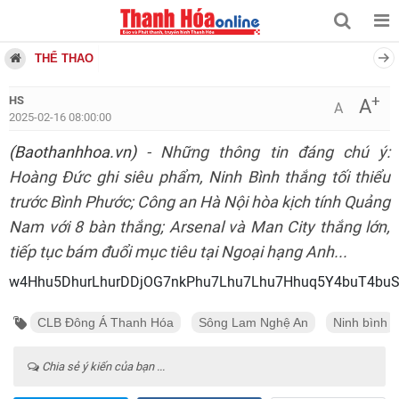
THỂ THAO
+
HS
A
A
2025-02-16 08:00:00
(Baothanhhoa.vn)
- Những thông tin đáng chú ý:
Hoàng Đức ghi siêu phẩm, Ninh Bình thắng tối thiểu
trước Bình Phước; Công an Hà Nội hòa kịch tính Quảng
Nam với 8 bàn thắng; Arsenal và Man City thắng lớn,
tiếp tục bám đuổi mục tiêu tại Ngoại hạng Anh...
w4Hhu5DhurLhurDDjOG
CLB Đông Á Thanh Hóa
Sông Lam Nghệ An
Ninh bình
Chia sẻ ý kiến của bạn ...