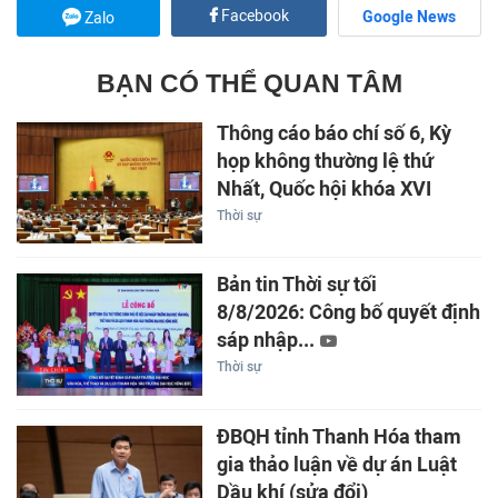
Facebook
Google News
Zalo
BẠN CÓ THỂ QUAN TÂM
Thông cáo báo chí số 6, Kỳ
họp không thường lệ thứ
Nhất, Quốc hội khóa XVI
Thời sự
Bản tin Thời sự tối
8/8/2026: Công bố quyết định
sáp nhập...
Thời sự
ĐBQH tỉnh Thanh Hóa tham
gia thảo luận về dự án Luật
Dầu khí (sửa đổi)