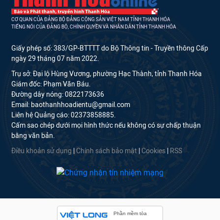
CƠ QUAN CỦA ĐẢNG BỘ ĐẢNG CỘNG SẢN VIỆT NAM TỈNH THANH HÓA
TIẾNG NÓI CỦA ĐẢNG BỘ, CHÍNH QUYỀN VÀ NHÂN DÂN TỈNH THANH HÓA
Giấy phép số: 383/GP-BTTTT do Bộ Thông tin - Truyền thông Cấp
ngày 29 tháng 07 năm 2022.
Trụ sở: Đại lộ Hùng Vương, phường Hạc Thành, tỉnh Thanh Hóa
Giám đốc: Phạm Văn Báu.
Đường dây nóng: 0822173636
Email: baothanhhoadientu@gmail.com
Liên hệ Quảng cáo: 02373858885.
Cấm sao chép dưới mọi hình thức nếu không có sự chấp thuận
bằng văn bản.
Điều khoản sử dụng
|
Chính sách bảo mật
|
Cookies
|
RSS
Phần mềm tòa