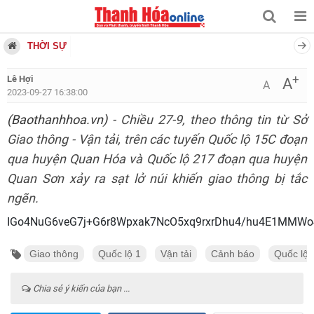
THỜI SỰ
+
Lê Hợi
A
A
2023-09-27 16:38:00
(Baothanhhoa.vn)
- Chiều 27-9, theo thông tin từ Sở
Giao thông - Vận tải, trên các tuyến Quốc lộ 15C đoạn
qua huyện Quan Hóa và Quốc lộ 217 đoạn qua huyện
Quan Sơn xảy ra sạt lở núi khiến giao thông bị tắc
ngẽn.
IGo4NuG6veG7j+G6r8Wpxak7NcO5xq9rxrDhu4/hu4E1MMW
Giao thông
Quốc lộ 1
Vận tải
Cảnh báo
Quốc lộ
Chia sẻ ý kiến của bạn ...