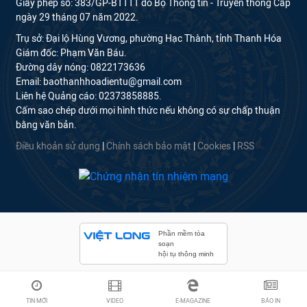
Giấy phép số: 383/GP-BTTTT do Bộ Thông tin - Truyền thông Cấp
ngày 29 tháng 07 năm 2022.
Trụ sở: Đại lộ Hùng Vương, phường Hạc Thành, tỉnh Thanh Hóa
Giám đốc: Phạm Văn Báu.
Đường dây nóng: 0822173636
Email: baothanhhoadientu@gmail.com
Liên hệ Quảng cáo: 02373858885.
Cấm sao chép dưới mọi hình thức nếu không có sự chấp thuận
bằng văn bản.
Điều khoản sử dụng
|
Chính sách bảo mật
|
Cookies
|
RSS
Phần mềm tòa
soạn
hội tụ thông minh
TIN MỚI
VIDEO
E-MAGAZINE
BÁO IN