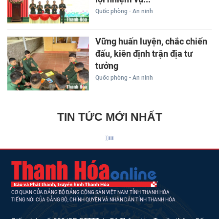
Quốc phòng - An ninh
Vững huấn luyện, chắc chiến
đấu, kiên định trận địa tư
tưởng
Quốc phòng - An ninh
TIN TỨC MỚI NHẤT
CƠ QUAN CỦA ĐẢNG BỘ ĐẢNG CỘNG SẢN VIỆT NAM TỈNH THANH HÓA
TIẾNG NÓI CỦA ĐẢNG BỘ, CHÍNH QUYỀN VÀ NHÂN DÂN TỈNH THANH HÓA