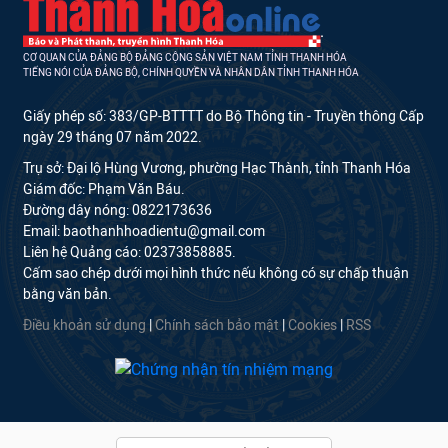
CƠ QUAN CỦA ĐẢNG BỘ ĐẢNG CỘNG SẢN VIỆT NAM TỈNH THANH HÓA
TIẾNG NÓI CỦA ĐẢNG BỘ, CHÍNH QUYỀN VÀ NHÂN DÂN TỈNH THANH HÓA
Giấy phép số: 383/GP-BTTTT do Bộ Thông tin - Truyền thông Cấp
ngày 29 tháng 07 năm 2022.
Trụ sở: Đại lộ Hùng Vương, phường Hạc Thành, tỉnh Thanh Hóa
Giám đốc: Phạm Văn Báu.
Đường dây nóng: 0822173636
Email: baothanhhoadientu@gmail.com
Liên hệ Quảng cáo: 02373858885.
Cấm sao chép dưới mọi hình thức nếu không có sự chấp thuận
bằng văn bản.
Điều khoản sử dụng
|
Chính sách bảo mật
|
Cookies
|
RSS