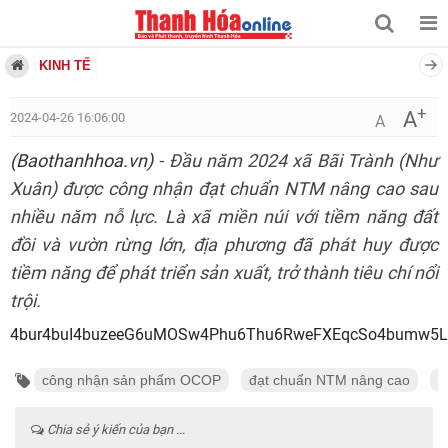
KINH TẾ
+
A
2024-04-26 16:06:00
A
(Baothanhhoa.vn)
- Đầu năm 2024 xã Bãi Trành (Như
Xuân) được công nhận đạt chuẩn NTM nâng cao sau
nhiều năm nỗ lực. Là xã miền núi với tiềm năng đất
đồi và vườn rừng lớn, địa phương đã phát huy được
tiềm năng để phát triển sản xuất, trở thành tiêu chí nổi
trội.
4bur4buI4buzeeG6uMOSw4Phu6Th
công nhận sản phẩm OCOP
đạt chuẩn NTM nâng cao
Đ
Chia sẻ ý kiến của bạn ...