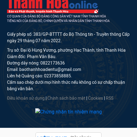
CƠ QUAN CỦA ĐẢNG BỘ ĐẢNG CỘNG SẢN VIỆT NAM TỈNH THANH HÓA
TIẾNG NÓI CỦA ĐẢNG BỘ, CHÍNH QUYỀN VÀ NHÂN DÂN TỈNH THANH HÓA
Giấy phép số: 383/GP-BTTTT do Bộ Thông tin - Truyền thông Cấp
ngày 29 tháng 07 năm 2022.
Trụ sở: Đại lộ Hùng Vương, phường Hạc Thành, tỉnh Thanh Hóa
Giám đốc: Phạm Văn Báu.
Đường dây nóng: 0822173636
Email: baothanhhoadientu@gmail.com
Liên hệ Quảng cáo: 02373858885.
Cấm sao chép dưới mọi hình thức nếu không có sự chấp thuận
bằng văn bản.
Điều khoản sử dụng
|
Chính sách bảo mật
|
Cookies
|
RSS