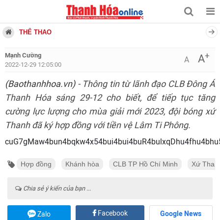
THỂ THAO
+
Mạnh Cường
A
A
2022-12-29 12:05:00
(Baothanhhoa.vn)
- Thông tin từ lãnh đạo CLB Đông Á
Thanh Hóa sáng 29-12 cho biết, để tiếp tục tăng
cường lực lượng cho mùa giải mới 2023, đội bóng xứ
Thanh đã ký hợp đồng với tiền vệ Lâm Ti Phông.
cuG7gMaw4bun4bqkw4x54bui4bui4buR4bulxqDhu4fhu4bh
Hợp đồng
Khánh hòa
CLB TP Hồ Chí Minh
Xứ Than
Chia sẻ ý kiến của bạn ...
Facebook
Google News
Zalo