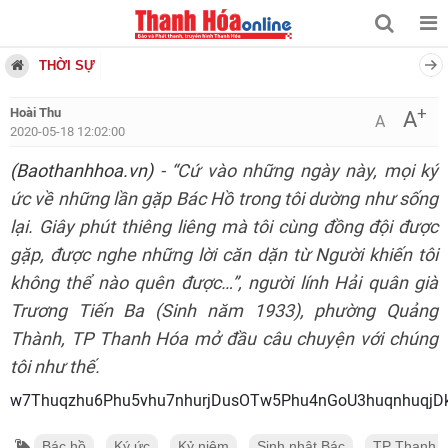
THỜI SỰ
+
Hoài Thu
A
A
2020-05-18 12:02:00
(Baothanhhoa.vn)
- “Cứ vào những ngày này, mọi ký
ức về những lần gặp Bác Hồ trong tôi dường như sống
lại. Giây phút thiêng liêng mà tôi cùng đồng đội được
gặp, được nghe những lời căn dặn từ Người khiến tôi
không thể nào quên được…”, người lính Hải quân già
Trương Tiến Ba (Sinh năm 1933), phường Quảng
Thành, TP Thanh Hóa mở đầu câu chuyện với chúng
tôi như thế.
w7Thuqzhu6Phu5vhu7
Bác hồ
Ký ức
Kỷ niệm
Sinh nhật Bác
TP Thanh 