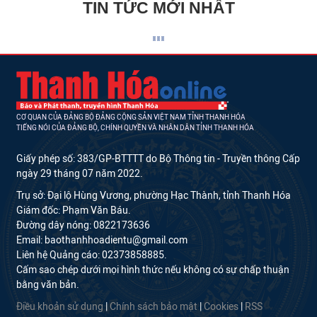
TIN TỨC MỚI NHẤT
CƠ QUAN CỦA ĐẢNG BỘ ĐẢNG CỘNG SẢN VIỆT NAM TỈNH THANH HÓA
TIẾNG NÓI CỦA ĐẢNG BỘ, CHÍNH QUYỀN VÀ NHÂN DÂN TỈNH THANH HÓA
Giấy phép số: 383/GP-BTTTT do Bộ Thông tin - Truyền thông Cấp
ngày 29 tháng 07 năm 2022.
Trụ sở: Đại lộ Hùng Vương, phường Hạc Thành, tỉnh Thanh Hóa
Giám đốc: Phạm Văn Báu.
Đường dây nóng: 0822173636
Email: baothanhhoadientu@gmail.com
Liên hệ Quảng cáo: 02373858885.
Cấm sao chép dưới mọi hình thức nếu không có sự chấp thuận
bằng văn bản.
Điều khoản sử dụng
|
Chính sách bảo mật
|
Cookies
|
RSS