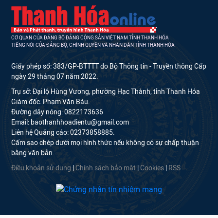
CƠ QUAN CỦA ĐẢNG BỘ ĐẢNG CỘNG SẢN VIỆT NAM TỈNH THANH HÓA
TIẾNG NÓI CỦA ĐẢNG BỘ, CHÍNH QUYỀN VÀ NHÂN DÂN TỈNH THANH HÓA
Giấy phép số: 383/GP-BTTTT do Bộ Thông tin - Truyền thông Cấp
ngày 29 tháng 07 năm 2022.
Trụ sở: Đại lộ Hùng Vương, phường Hạc Thành, tỉnh Thanh Hóa
Giám đốc: Phạm Văn Báu.
Đường dây nóng: 0822173636
Email: baothanhhoadientu@gmail.com
Liên hệ Quảng cáo: 02373858885.
Cấm sao chép dưới mọi hình thức nếu không có sự chấp thuận
bằng văn bản.
Điều khoản sử dụng
|
Chính sách bảo mật
|
Cookies
|
RSS