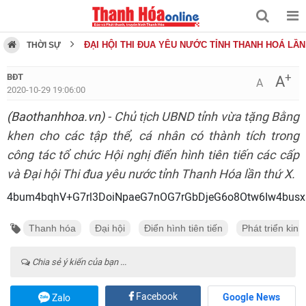
ĐẠI HỘI THI ĐUA YÊU NƯỚC TỈNH THANH HOÁ LẦN
THỜI SỰ
+
BĐT
A
A
2020-10-29 19:06:00
(Baothanhhoa.vn)
- Chủ tịch UBND tỉnh vừa tặng Bằng
khen cho các tập thể, cá nhân có thành tích trong
công tác tổ chức Hội nghị điển hình tiên tiến các cấp
và Đại hội Thi đua yêu nước tỉnh Thanh Hóa lần thứ X.
4bum4bqhV+G7rl3DoiNpaeG7nOG7rGbDjeG6o8Otw6Iw4bus
Thanh hóa
Đại hội
Điển hình tiên tiến
Phát triển kinh
Chia sẻ ý kiến của bạn ...
Facebook
Google News
Zalo