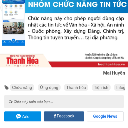
Mai Huyền
Chức năng
Ứng dụng
Thanh hóa
Tiện ích
Infogr
Chia sẻ ý kiến của bạn ...
Facebook
Google News
Zalo