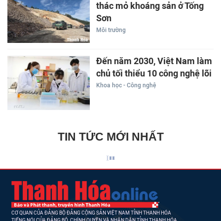
thác mỏ khoáng sản ở Tống
Sơn
Môi trường
Đến năm 2030, Việt Nam làm
chủ tối thiểu 10 công nghệ lõi
Khoa học - Công nghệ
TIN TỨC MỚI NHẤT
CƠ QUAN CỦA ĐẢNG BỘ ĐẢNG CỘNG SẢN VIỆT NAM TỈNH THANH HÓA
TIẾNG NÓI CỦA ĐẢNG BỘ, CHÍNH QUYỀN VÀ NHÂN DÂN TỈNH THANH HÓA