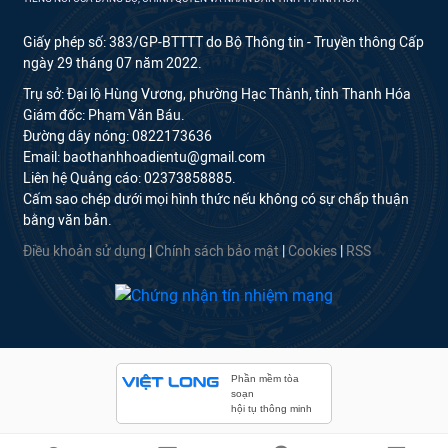
Giấy phép số: 383/GP-BTTTT do Bộ Thông tin - Truyền thông Cấp
ngày 29 tháng 07 năm 2022.
Trụ sở: Đại lộ Hùng Vương, phường Hạc Thành, tỉnh Thanh Hóa
Giám đốc: Phạm Văn Báu.
Đường dây nóng: 0822173636
Email: baothanhhoadientu@gmail.com
Liên hệ Quảng cáo: 02373858885.
Cấm sao chép dưới mọi hình thức nếu không có sự chấp thuận
bằng văn bản.
Điều khoản sử dụng
|
Chính sách bảo mật
|
Cookies
|
RSS
Phần mềm tòa
soạn
hội tụ thông minh