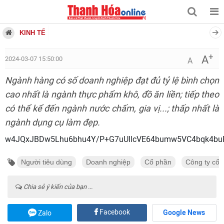
KINH TẾ
+
A
2024-03-07 15:50:00
A
Ngành hàng có số doanh nghiệp đạt đủ tỷ lệ bình chọn
cao nhất là ngành thực phẩm khô, đồ ăn liền; tiếp theo
có thể kể đến ngành nước chấm, gia vị...; thấp nhất là
ngành dụng cụ làm đẹp.
w4JQxJBDw5Lhu6bhu4Y/P+G7uUIlcVE64bumw5V
Người tiêu dùng
Doanh nghiệp
Cổ phần
Công ty cổ 
Chia sẻ ý kiến của bạn ...
Facebook
Google News
Zalo