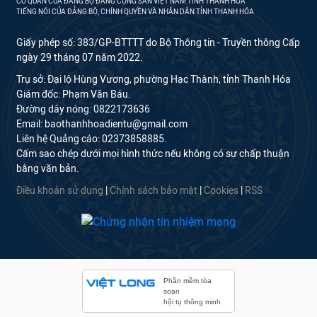
CƠ QUAN CỦA ĐẢNG BỘ ĐẢNG CỘNG SẢN VIỆT NAM TỈNH THANH HÓA
TIẾNG NÓI CỦA ĐẢNG BỘ, CHÍNH QUYỀN VÀ NHÂN DÂN TỈNH THANH HÓA
Giấy phép số: 383/GP-BTTTT do Bộ Thông tin - Truyền thông Cấp
ngày 29 tháng 07 năm 2022.
Trụ sở: Đại lộ Hùng Vương, phường Hạc Thành, tỉnh Thanh Hóa
Giám đốc: Phạm Văn Báu.
Đường dây nóng: 0822173636
Email: baothanhhoadientu@gmail.com
Liên hệ Quảng cáo: 02373858885.
Cấm sao chép dưới mọi hình thức nếu không có sự chấp thuận
bằng văn bản.
Điều khoản sử dụng
|
Chính sách bảo mật
|
Cookies
|
RSS
Phần mềm tòa
soạn
hội tụ thông minh