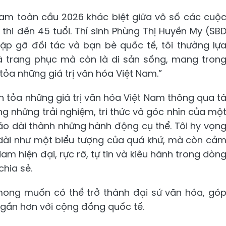
 Nam toàn cầu 2026 khác biệt giữa vô số các cuộ
 thi đến 45 tuổi. Thí sinh Phùng Thị Huyền My (SB
gặp gỡ đối tác và bạn bè quốc tế, tôi thường lự
 là trang phục mà còn là di sản sống, mang tron
tỏa những giá trị văn hóa Việt Nam.”
n tỏa những giá trị văn hóa Việt Nam thông qua t
g những trải nghiệm, tri thức và góc nhìn của mộ
áo dài thành những hành động cụ thể. Tôi hy vọn
 dài như một biểu tượng của quá khứ, mà còn cả
m hiện đại, rực rỡ, tự tin và kiêu hãnh trong dòn
chia sẻ.
 mong muốn có thể trở thành đại sứ văn hóa, gó
 gần hơn với cộng đồng quốc tế.