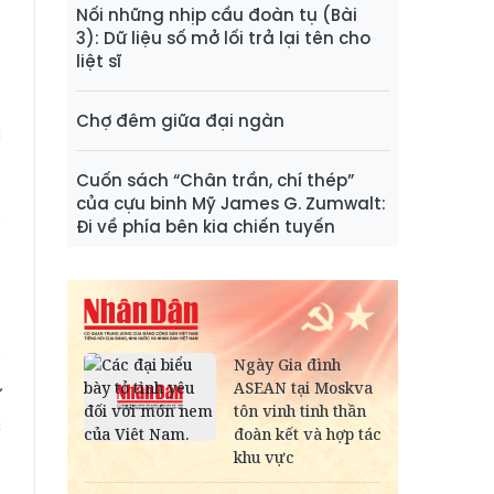
g
Nối những nhịp cầu đoàn tụ (Bài
3): Dữ liệu số mở lối trả lại tên cho
á
liệt sĩ
m
g
Chợ đêm giữa đại ngàn
c
Cuốn sách “Chân trần, chí thép”
của cựu binh Mỹ James G. Zumwalt:
,
Đi về phía bên kia chiến tuyến
n
ở
i
ử
c