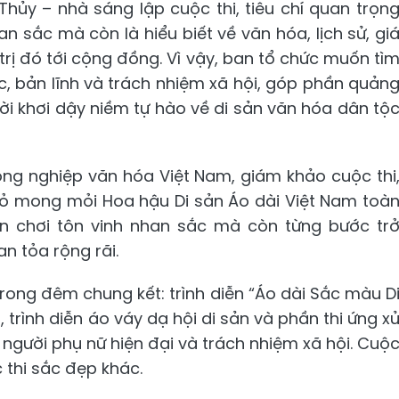
ủy – nhà sáng lập cuộc thi, tiêu chí quan trọn
n sắc mà còn là hiểu biết về văn hóa, lịch sử, gi
 trị đó tới cộng đồng. Vì vậy, ban tổ chức muốn tì
hức, bản lĩnh và trách nhiệm xã hội, góp phần quản
ời khơi dậy niềm tự hào về di sản văn hóa dân tộ
Công nghiệp văn hóa Việt Nam, giám khảo cuộc thi
tỏ mong mỏi Hoa hậu Di sản Áo dài Việt Nam toà
n chơi tôn vinh nhan sắc mà còn từng bước tr
n tỏa rộng rãi.
 trong đêm chung kết: trình diễn “Áo dài Sắc màu D
, trình diễn áo váy dạ hội di sản và phần thi ứng x
 người phụ nữ hiện đại và trách nhiệm xã hội. Cuộ
c thi sắc đẹp khác.