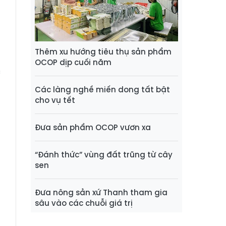
h
p
Thêm xu hướng tiêu thụ sản phẩm
,
OCOP dịp cuối năm
c
Các làng nghề miến dong tất bật
cho vụ tết
h
ở
Đưa sản phẩm OCOP vươn xa
n
ở
“Đánh thức” vùng đất trũng từ cây
sen
ụ
t
Đưa nông sản xứ Thanh tham gia
sâu vào các chuỗi giá trị