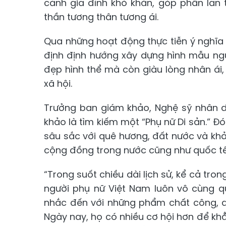
cảnh gia đình khó khăn, góp phần lan
thần tương thân tương ái.
Qua những hoạt động thực tiễn ý nghĩa
định định hướng xây dựng hình mẫu ngư
đẹp hình thể mà còn giàu lòng nhân ái,
xã hội.
Trưởng ban giám khảo, Nghệ sỹ nhân 
khảo là tìm kiếm một “Phụ nữ Di sản.” Đó 
sâu sắc với quê hương, đất nước và khả
cộng đồng trong nước cũng như quốc tế
“Trong suốt chiều dài lịch sử, kể cả tron
người phụ nữ Việt Nam luôn vô cùng q
nhắc đến với những phẩm chất công, dun
Ngày nay, họ có nhiều cơ hội hơn để khẳ