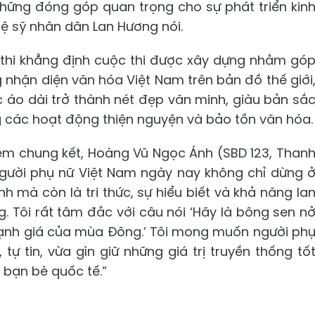
ững đóng góp quan trọng cho sự phát triển kin
hệ sỹ nhân dân Lan Hương nói.
 thi khẳng định cuộc thi được xây dựng nhằm gó
 nhận diện văn hóa Việt Nam trên bản đồ thế giới
 áo dài trở thành nét đẹp văn minh, giàu bản sắ
g các hoạt động thiện nguyện và bảo tồn văn hóa.
 đêm chung kết, Hoàng Vũ Ngọc Ánh (SBD 123, Than
người phụ nữ Việt Nam ngày nay không chỉ dừng 
 mà còn là tri thức, sự hiểu biết và khả năng la
. Tôi rất tâm đắc với câu nói ‘Hãy là bông sen n
 lạnh giá của mùa Đông.’ Tôi mong muốn người ph
ự tin, vừa gìn giữ những giá trị truyền thống tố
i bạn bè quốc tế.”