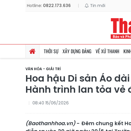
Hotline:
0822.173.636
|
Tin mới
THỜI SỰ
XÂY DỰNG ĐẢNG
VỀ XỨ THANH
KIN
VĂN HÓA - GIẢI TRÍ
Hoa hậu Di sản Áo dài
Hành trình lan tỏa vẻ 
08:40 15/06/2026
(Baothanhhoa.vn)
- Đêm chung kết Hoa