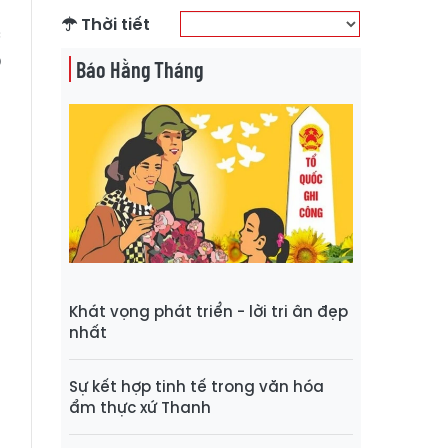
Thời tiết
c
D
Báo Hằng Tháng
a
g
à
t
g
m
g
Khát vọng phát triển - lời tri ân đẹp
nhất
p
Sự kết hợp tinh tế trong văn hóa
ẩm thực xứ Thanh