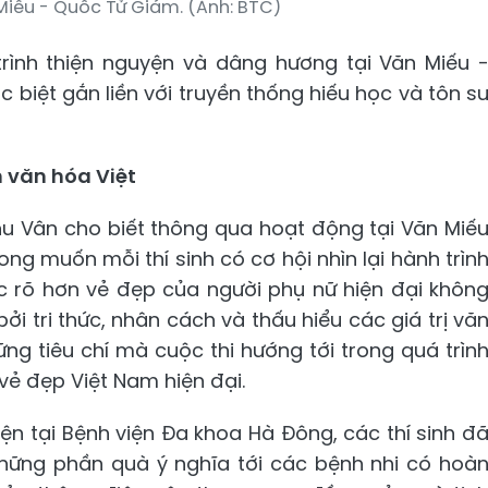
Miếu - Quốc Tử Giám. (Ảnh: BTC)
trình thiện nguyện và dâng hương tại Văn Miếu 
c biệt gắn liền với truyền thống hiếu học và tôn s
n văn hóa Việt
hu Vân cho biết thông qua hoạt động tại Văn Miế
g muốn mỗi thí sinh có cơ hội nhìn lại hành trìn
c rõ hơn vẻ đẹp của người phụ nữ hiện đại khôn
i tri thức, nhân cách và thấu hiểu các giá trị vă
ng tiêu chí mà cuộc thi hướng tới trong quá trìn
vẻ đẹp Việt Nam hiện đại.
ện tại Bệnh viện Đa khoa Hà Đông, các thí sinh đ
 những phần quà ý nghĩa tới các bệnh nhi có hoà