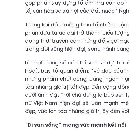
góp phần xây dựng tổ ấm mà còn có nh
tế, văn hóa và xã hội của đất nước,” Ng
Trong khi đó, Trưởng ban tổ chức cuộc
phần đưa tà áo dài trở thành biểu tượng
đồng thời truyền cảm hứng để việc mặc
trong đời sống hiện đại, song hành cùn
Là một trong số các thí sinh sẽ dự thi
Hóa), bày tỏ quan điểm: “Vẻ đẹp của 
những phẩm chất công, dung, ngôn, hạnh
tỏa những giá trị tốt đẹp đến cộng đồng
dưới ánh Mặt Trời chứ đừng là búp sen
nữ Việt Nam hiện đại sẽ luôn mạnh mẽ, t
đẹp, vừa lan tỏa những giá trị ấy đến vớ
“Di sản sống” mang sức mạnh kết nối