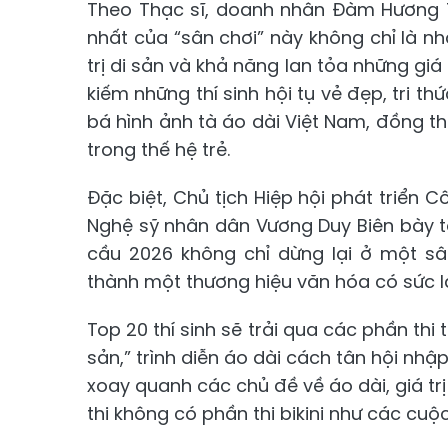
Theo Thạc sĩ, doanh nhân Đàm Hương Th
nhất của “sân chơi” này không chỉ là nha
trị di sản và khả năng lan tỏa những giá
kiếm những thí sinh hội tụ vẻ đẹp, tri t
bá hình ảnh tà áo dài Việt Nam, đồng th
trong thế hệ trẻ.
Đặc biệt, Chủ tịch Hiệp hội phát triển 
Nghệ sỹ nhân dân Vương Duy Biên bày 
cầu 2026 không chỉ dừng lại ở một sâ
thành một thương hiệu văn hóa có sức la
Top 20 thí sinh sẽ trải qua các phần thi
sản,” trình diễn áo dài cách tân hội nhập
xoay quanh các chủ đề về áo dài, giá trị
thi không có phần thi bikini như các cuộ