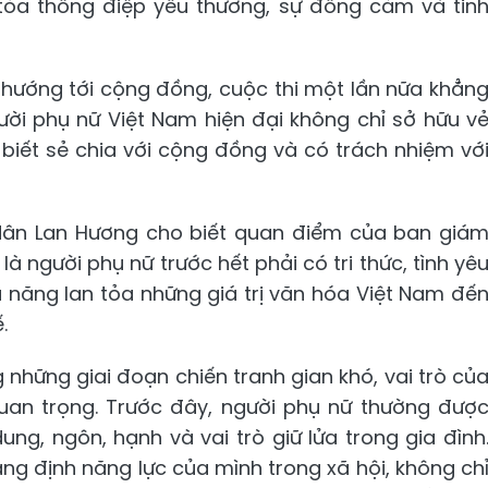
 tỏa thông điệp yêu thương, sự đồng cảm và tin
 hướng tới cộng đồng, cuộc thi một lần nữa khẳn
ời phụ nữ Việt Nam hiện đại không chỉ sở hữu v
 biết sẻ chia với cộng đồng và có trách nhiệm vớ
dân Lan Hương cho biết quan điểm của ban giá
là người phụ nữ trước hết phải có tri thức, tình yê
 năng lan tỏa những giá trị văn hóa Việt Nam đế
.
g những giai đoạn chiến tranh gian khó, vai trò củ
uan trọng. Trước đây, người phụ nữ thường đượ
g, ngôn, hạnh và vai trò giữ lửa trong gia đình
ng định năng lực của mình trong xã hội, không ch