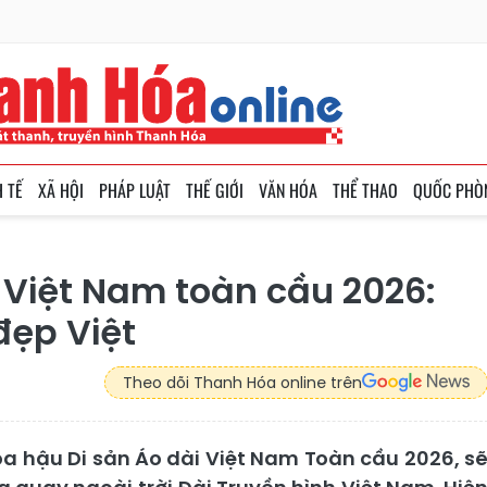
H TẾ
XÃ HỘI
PHÁP LUẬT
THẾ GIỚI
VĂN HÓA
THỂ THAO
QUỐC PHÒ
 Việt Nam toàn cầu 2026:
đẹp Việt
Theo dõi Thanh Hóa online trên
 hậu Di sản Áo dài Việt Nam Toàn cầu 2026, s