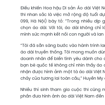
Điều khiến Hoa hậu Di sản Áo dài Việt
thi nhan sắc là việc mở rộng độ tuổi dự
099, Hà Nội) bày tỏ: “Trong nhiều dịp 
chọn áo dài. Với tôi, áo dài không chỉ
mình sức mạnh kết nối con người và lan 
“Tôi đã sẵn sàng bước vào hành trình la
áo dài truyền thống. Tôi mong muốn dùn
doanh nhân để biến tình yêu dành cho 
bạn bè quốc tế không chỉ nhìn thấy áo
nhận được hình ảnh một tà áo dài Việt Na
chảy của tương lai toàn cầu,” Huyền My 
Nhiều thí sinh tham gia cuộc thi cũng
phần đưa hình ảnh áo dài Việt Nam đến