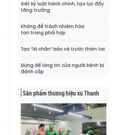
h
Siết kỷ luật hành chính, tạo lực đẩy
tăng trưởng
g
Không để trách nhiệm hòa
ẻ
tan trong phối hợp
i
Tạo “lá chắn” bảo vệ trước thiên tai
m
Đừng để lòng tin của người bệnh bị
đánh cắp
u
n
Sản phẩm thương hiệu xứ Thanh
a
c
.
ỉ