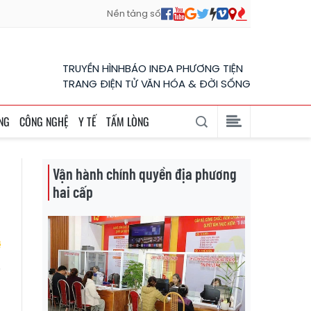
Nền tảng số
TRUYỀN HÌNH
BÁO IN
ĐA PHƯƠNG TIỆN
TRANG ĐIỆN TỬ VĂN HÓA & ĐỜI SỐNG
NG
CÔNG NGHỆ
Y TẾ
TẤM LÒNG
Vận hành chính quyền địa phương
hai cấp
ẽ