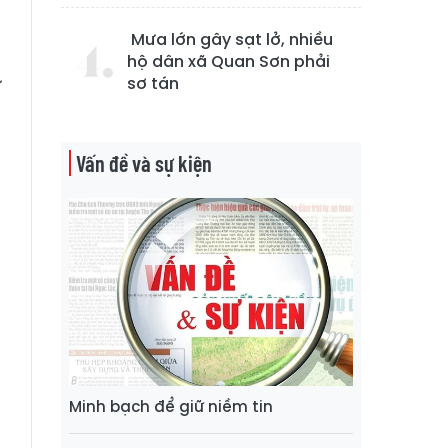
Mưa lớn gây sạt lở, nhiều
-
hộ dân xã Quan Sơn phải
sơ tán
ư
Vấn đề và sự kiện
u
h
g
n
h
ã
Minh bạch để giữ niềm tin
n