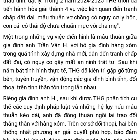
thấu tình, đạt lý. Trong 2 năm 2024-2025 THG thôn đã
tiến hành hòa giải thành 4 vụ việc liên quan đến tranh
chấp đất đai, mâu thuẫn vợ chồng có nguy cơ ly hôn,
con cái có thái độ chưa chuẩn mực với cha mẹ".
Một trong những vụ việc điển hình là mâu thuẫn giữa
gia đình anh Trần Văn H. với hộ gia đình hàng xóm
trong quá trình xây dựng nhà mới, dẫn đến tranh chấp
đất đai, có nguy cơ gây mất an ninh trật tự. Sau khi
nắm bắt tình hình thực tế, THG đã kiên trì gặp gỡ từng
bên, tuyên truyền, vận động các gia đình bình tĩnh, đối
thoại trên tinh thần tôn trọng lẫn nhau.
Riêng gia đình anh H., sau khi được THG phân tích cụ
thể các quy định pháp luật và những hệ lụy nếu mâu
thuẫn kéo dài, anh đã đồng thuận ngồi lại trao đổi
thẳng thắn với hàng xóm. Trên cơ sở đối thoại, hai bên
thống nhất phương án giải quyết phù hợp, bảo đảm