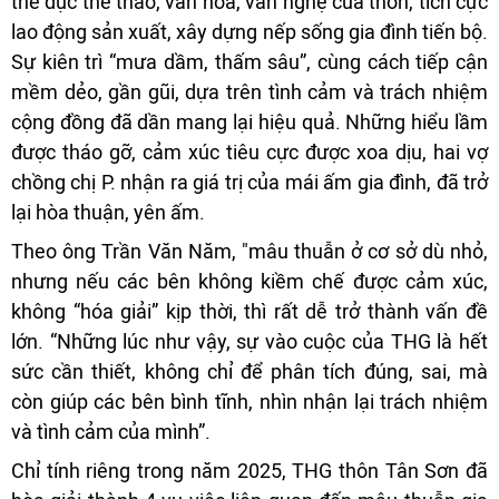
thể dục thể thao, văn hóa, văn nghệ của thôn, tích cực
lao động sản xuất, xây dựng nếp sống gia đình tiến bộ.
Sự kiên trì “mưa dầm, thấm sâu”, cùng cách tiếp cận
mềm dẻo, gần gũi, dựa trên tình cảm và trách nhiệm
cộng đồng đã dần mang lại hiệu quả. Những hiểu lầm
được tháo gỡ, cảm xúc tiêu cực được xoa dịu, hai vợ
chồng chị P. nhận ra giá trị của mái ấm gia đình, đã trở
lại hòa thuận, yên ấm.
Theo ông Trần Văn Năm, "mâu thuẫn ở cơ sở dù nhỏ,
nhưng nếu các bên không kiềm chế được cảm xúc,
không “hóa giải” kịp thời, thì rất dễ trở thành vấn đề
lớn. “Những lúc như vậy, sự vào cuộc của THG là hết
sức cần thiết, không chỉ để phân tích đúng, sai, mà
còn giúp các bên bình tĩnh, nhìn nhận lại trách nhiệm
và tình cảm của mình”.
Chỉ tính riêng trong năm 2025, THG thôn Tân Sơn đã