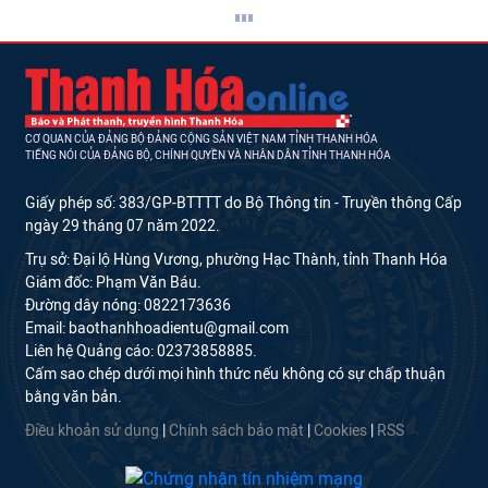
CƠ QUAN CỦA ĐẢNG BỘ ĐẢNG CỘNG SẢN VIỆT NAM TỈNH THANH HÓA
TIẾNG NÓI CỦA ĐẢNG BỘ, CHÍNH QUYỀN VÀ NHÂN DÂN TỈNH THANH HÓA
Giấy phép số: 383/GP-BTTTT do Bộ Thông tin - Truyền thông Cấp
ngày 29 tháng 07 năm 2022.
Trụ sở: Đại lộ Hùng Vương, phường Hạc Thành, tỉnh Thanh Hóa
Giám đốc: Phạm Văn Báu.
Đường dây nóng: 0822173636
Email: baothanhhoadientu@gmail.com
Liên hệ Quảng cáo: 02373858885.
Cấm sao chép dưới mọi hình thức nếu không có sự chấp thuận
bằng văn bản.
Điều khoản sử dụng
|
Chính sách bảo mật
|
Cookies
|
RSS