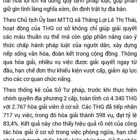
hài hòa lợi ích và đúng quy định pháp luật, góp phần
giữ gìn tình làng nghĩa xóm, ổn định trật tự địa bàn.
Theo Chủ tịch Ủy ban MTTQ xã Thắng Lợi Lê Thị Thái,
hoạt động của THG cơ sở không chỉ giúp giải quyết
các mâu thuẫn cụ thể mà còn góp phần nâng cao ý
thức chấp hành pháp luật của người dân, xây dựng
nếp sống văn hóa, đoàn kết trong cộng đồng. Thông
qua hòa giải, nhiều vụ việc được giải quyết ngay từ
đầu, hạn chế đơn thư khiếu kiện vượt cấp, giảm áp lực
cho các cơ quan chức năng.
Theo thống kê của Sở Tư pháp, trước khi thực hiện
chính quyền địa phương 2 cấp, toàn tỉnh có 4.340 THG
với 2.767 hòa giải viên ở cơ sở. Các THG đã tiếp nhận
717 vụ việc, trong đó hòa giải thành 598 vụ, đạt tỷ lệ
83,4%. Kết quả này cho thấy hiệu quả rõ nét của công
tác hòa giải ở cơ sở trong việc phòng ngừa, hạn chế