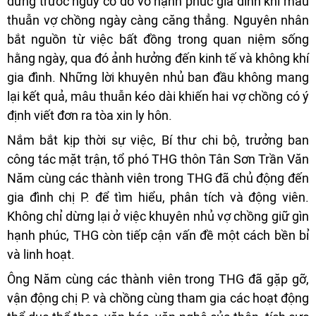
đứng trước nguy cơ đổ vỡ hạnh phúc gia đình khi mâu
thuẫn vợ chồng ngày càng căng thẳng. Nguyên nhân
bắt nguồn từ việc bất đồng trong quan niệm sống
hằng ngày, qua đó ảnh hưởng đến kinh tế và không khí
gia đình. Những lời khuyên nhủ ban đầu không mang
lại kết quả, mâu thuẫn kéo dài khiến hai vợ chồng có ý
định viết đơn ra tòa xin ly hôn.
Nắm bắt kịp thời sự việc, Bí thư chi bộ, trưởng ban
công tác mặt trận, tổ phó THG thôn Tân Sơn Trần Văn
Năm cùng các thành viên trong THG đã chủ động đến
gia đình chị P. để tìm hiểu, phân tích và động viên.
Không chỉ dừng lại ở việc khuyên nhủ vợ chồng giữ gìn
hạnh phúc, THG còn tiếp cận vấn đề một cách bền bỉ
và linh hoạt.
Ông Năm cùng các thành viên trong THG đã gặp gỡ,
vận động chị P. và chồng cùng tham gia các hoạt động