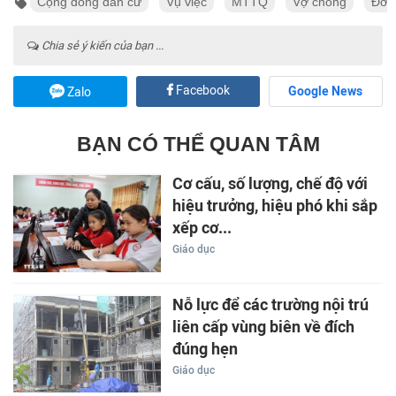
Cộng đồng dân cư
Vụ việc
MTTQ
Vợ chồng
Đời
Chia sẻ ý kiến của bạn ...
Facebook
Google News
Zalo
BẠN CÓ THỂ QUAN TÂM
Cơ cấu, số lượng, chế độ với
hiệu trưởng, hiệu phó khi sắp
xếp cơ...
Giáo dục
Nỗ lực để các trường nội trú
liên cấp vùng biên về đích
đúng hẹn
Giáo dục