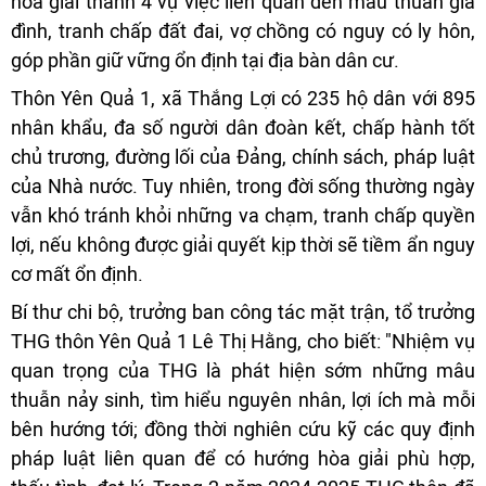
hòa giải thành 4 vụ việc liên quan đến mâu thuẫn gia
đình, tranh chấp đất đai, vợ chồng có nguy có ly hôn,
góp phần giữ vững ổn định tại địa bàn dân cư.
Thôn Yên Quả 1, xã Thắng Lợi có 235 hộ dân với 895
nhân khẩu, đa số người dân đoàn kết, chấp hành tốt
chủ trương, đường lối của Đảng, chính sách, pháp luật
của Nhà nước. Tuy nhiên, trong đời sống thường ngày
vẫn khó tránh khỏi những va chạm, tranh chấp quyền
lợi, nếu không được giải quyết kịp thời sẽ tiềm ẩn nguy
cơ mất ổn định.
Bí thư chi bộ, trưởng ban công tác mặt trận, tổ trưởng
THG thôn Yên Quả 1 Lê Thị Hằng, cho biết: "Nhiệm vụ
quan trọng của THG là phát hiện sớm những mâu
thuẫn nảy sinh, tìm hiểu nguyên nhân, lợi ích mà mỗi
bên hướng tới; đồng thời nghiên cứu kỹ các quy định
pháp luật liên quan để có hướng hòa giải phù hợp,