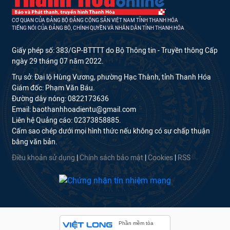
CƠ QUAN CỦA ĐẢNG BỘ ĐẢNG CỘNG SẢN VIỆT NAM TỈNH THANH HÓA
TIẾNG NÓI CỦA ĐẢNG BỘ, CHÍNH QUYỀN VÀ NHÂN DÂN TỈNH THANH HÓA
Giấy phép số: 383/GP-BTTTT do Bộ Thông tin - Truyền thông Cấp
ngày 29 tháng 07 năm 2022.
Trụ sở: Đại lộ Hùng Vương, phường Hạc Thành, tỉnh Thanh Hóa
Giám đốc: Phạm Văn Báu.
Đường dây nóng: 0822173636
Email: baothanhhoadientu@gmail.com
Liên hệ Quảng cáo: 02373858885.
Cấm sao chép dưới mọi hình thức nếu không có sự chấp thuận
bằng văn bản.
Điều khoản sử dụng
|
Chính sách bảo mật
|
Cookies
|
RSS
Phần mềm tòa