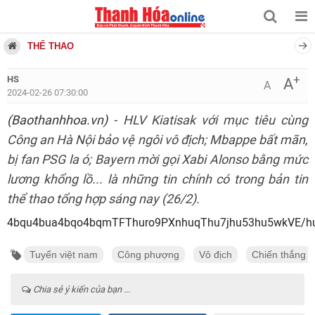
THỂ THAO
+
HS
A
A
2024-02-26 07:30:00
(Baothanhhoa.vn)
- HLV Kiatisak với mục tiêu cùng
Công an Hà Nội bảo vệ ngôi vô địch; Mbappe bất mãn,
bị fan PSG la ó; Bayern mời gọi Xabi Alonso bằng mức
lương khổng lồ... là những tin chính có trong bản tin
thể thao tổng hợp sáng nay (26/2).
4bqu4bua4bqo4bqmTFThuro9PXnh
Tuyển việt nam
Công phượng
Vô địch
Chiến thắng
Chia sẻ ý kiến của bạn ...