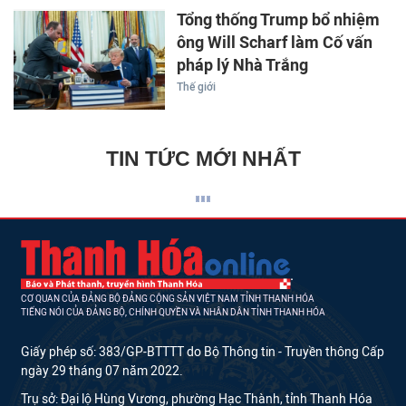
Tổng thống Trump bổ nhiệm
ông Will Scharf làm Cố vấn
pháp lý Nhà Trắng
Thế giới
TIN TỨC MỚI NHẤT
CƠ QUAN CỦA ĐẢNG BỘ ĐẢNG CỘNG SẢN VIỆT NAM TỈNH THANH HÓA
TIẾNG NÓI CỦA ĐẢNG BỘ, CHÍNH QUYỀN VÀ NHÂN DÂN TỈNH THANH HÓA
Giấy phép số: 383/GP-BTTTT do Bộ Thông tin - Truyền thông Cấp
ngày 29 tháng 07 năm 2022.
Trụ sở: Đại lộ Hùng Vương, phường Hạc Thành, tỉnh Thanh Hóa