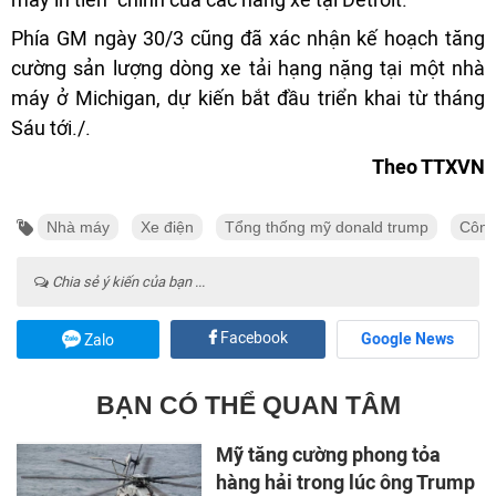
Phía GM ngày 30/3 cũng đã xác nhận kế hoạch tăng
cường sản lượng dòng xe tải hạng nặng tại một nhà
máy ở Michigan, dự kiến bắt đầu triển khai từ tháng
Sáu tới./.
Theo TTXVN
Nhà máy
Xe điện
Tổng thống mỹ donald trump
Công
Chia sẻ ý kiến của bạn ...
Facebook
Google News
Zalo
BẠN CÓ THỂ QUAN TÂM
Mỹ tăng cường phong tỏa
hàng hải trong lúc ông Trump