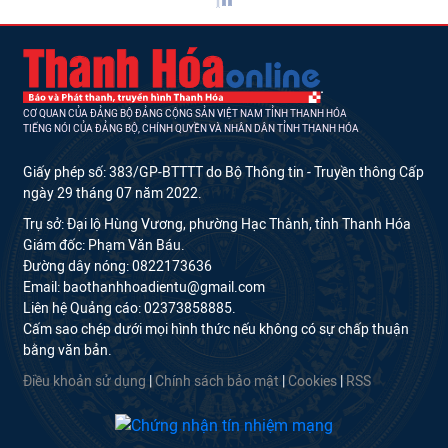
CƠ QUAN CỦA ĐẢNG BỘ ĐẢNG CỘNG SẢN VIỆT NAM TỈNH THANH HÓA
TIẾNG NÓI CỦA ĐẢNG BỘ, CHÍNH QUYỀN VÀ NHÂN DÂN TỈNH THANH HÓA
Giấy phép số: 383/GP-BTTTT do Bộ Thông tin - Truyền thông Cấp
ngày 29 tháng 07 năm 2022.
Trụ sở: Đại lộ Hùng Vương, phường Hạc Thành, tỉnh Thanh Hóa
Giám đốc: Phạm Văn Báu.
Đường dây nóng: 0822173636
Email: baothanhhoadientu@gmail.com
Liên hệ Quảng cáo: 02373858885.
Cấm sao chép dưới mọi hình thức nếu không có sự chấp thuận
bằng văn bản.
Điều khoản sử dụng
|
Chính sách bảo mật
|
Cookies
|
RSS