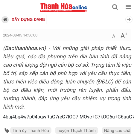
XÂY DỰNG ĐẢNG
+
A
2024-08-05 14:56:00
A
(Baothanhhoa.vn)
- Với những giải pháp thiết thực,
hiệu quả, các địa phương trên địa bàn tỉnh đã nâng
cao chất lượng đội ngũ cán bộ cơ sở. Trọng tâm là việc
bố trí, sắp xếp cán bộ phù hợp với yêu cầu thực tiễn;
thực hiện việc điều động, luân chuyển (ĐĐLC) để cán
bộ có điều kiện, môi trường rèn luyện, phấn đấu,
trưởng thành, đáp ứng yêu cầu nhiệm vụ trong tình
hình mới.
4buj4bq4w7p04bqwRuG7reG7lOG7l
Tỉnh ủy Thanh Hóa
huyện Thạch Thành
Nâng cao chất 