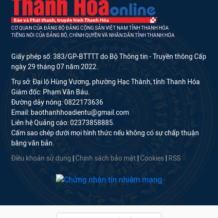
CƠ QUAN CỦA ĐẢNG BỘ ĐẢNG CỘNG SẢN VIỆT NAM TỈNH THANH HÓA
TIẾNG NÓI CỦA ĐẢNG BỘ, CHÍNH QUYỀN VÀ NHÂN DÂN TỈNH THANH HÓA
Giấy phép số: 383/GP-BTTTT do Bộ Thông tin - Truyền thông Cấp
ngày 29 tháng 07 năm 2022.
Trụ sở: Đại lộ Hùng Vương, phường Hạc Thành, tỉnh Thanh Hóa
Giám đốc: Phạm Văn Báu.
Đường dây nóng: 0822173636
Email: baothanhhoadientu@gmail.com
Liên hệ Quảng cáo: 02373858885.
Cấm sao chép dưới mọi hình thức nếu không có sự chấp thuận
bằng văn bản.
Điều khoản sử dụng
|
Chính sách bảo mật
|
Cookies
|
RSS