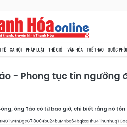
H TẾ
XÃ HỘI
PHÁP LUẬT
THẾ GIỚI
VĂN HÓA
THỂ THAO
QUỐC PHÒ
o - Phong tục tín ngưỡng đ
ông, ông Táo có từ bao giờ, chỉ biết rằng nó tồn 
JdU9P4buL4buXTOG6reG6rMO