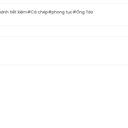
ành tiết kiệm
#Cá chép
#phong tục
#Ông Táo