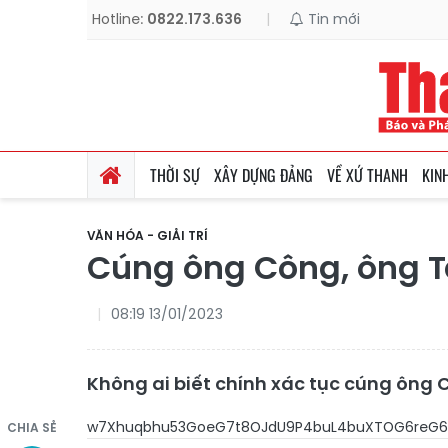
Hotline:
0822.173.636
|
Tin mới
THỜI SỰ
XÂY DỰNG ĐẢNG
VỀ XỨ THANH
KIN
VĂN HÓA - GIẢI TRÍ
Cúng ông Công, ông Tá
08:19 13/01/2023
Không ai biết chính xác tục cúng ông C
w7Xhuqbhu53GoeG7t8O
CHIA SẺ