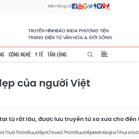
Nền tảng số
TRUYỀN HÌNH
BÁO IN
ĐA PHƯƠNG TIỆN
TRANG ĐIỆN TỬ VĂN HÓA & ĐỜI SỐNG
NG
CÔNG NGHỆ
Y TẾ
TẤM LÒNG
ẹp của người Việt
tại từ rất lâu, được lưu truyền từ xa xưa cho đế
Tw4nDgeG7l8O04bu24buM4bq6