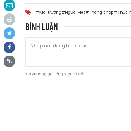
#Môi trường
#Người việt
#Tháng chạp
#Thực h
BÌNH LUẬN
Xin vui lòng gõ tiếng Việt có dấu