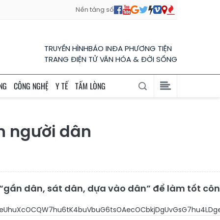
Nền tảng số
TRUYỀN HÌNH
BÁO IN
ĐA PHƯƠNG TIỆN
TRANG ĐIỆN TỬ VĂN HÓA & ĐỜI SỐNG
NG
CÔNG NGHỆ
Y TẾ
TẤM LÒNG
n người dân
ần dân, sát dân, dựa vào dân” để làm tốt công t
m7hu4zhu6Nuw6DDgcOAeUhuXcOCQW7hu6tK4bu