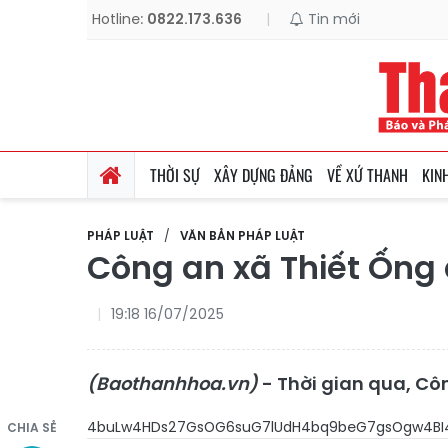
Hotline:
0822.173.636
|
Tin mới
THỜI SỰ
XÂY DỰNG ĐẢNG
VỀ XỨ THANH
KIN
PHÁP LUẬT
VĂN BẢN PHÁP LUẬT
Công an xã Thiết Ống 
19:18 16/07/2025
(Baothanhhoa.vn)
- Thời gian qua, Côn
4buLw4HDs27GsOG6suG7lUdH4bq9be
CHIA SẺ