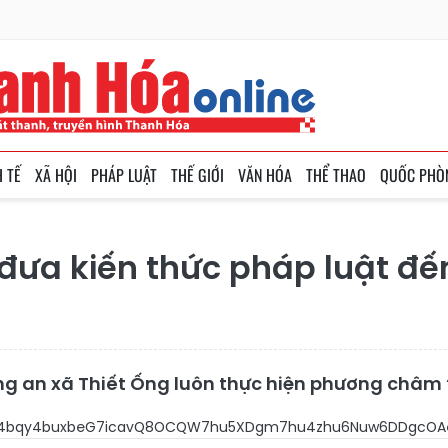
H TẾ
XÃ HỘI
PHÁP LUẬT
THẾ GIỚI
VĂN HÓA
THỂ THAO
QUỐC PHÒ
đưa kiến thức pháp luật đế
g an xã Thiết Ống luôn thực hiện phương châm “g
G7gsOgw4BI4bqy4buxbeG7icavQ8OCQW7hu5XDg