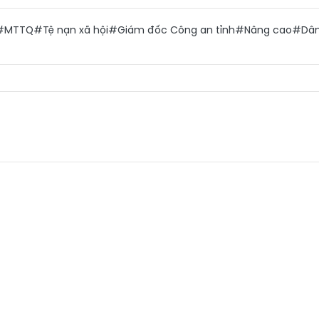
#MTTQ
#Tệ nạn xã hội
#Giám đốc Công an tỉnh
#Nâng cao
#Dân 