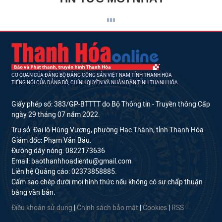
CƠ QUAN CỦA ĐẢNG BỘ ĐẢNG CỘNG SẢN VIỆT NAM TỈNH THANH HÓA
TIẾNG NÓI CỦA ĐẢNG BỘ, CHÍNH QUYỀN VÀ NHÂN DÂN TỈNH THANH HÓA
Giấy phép số: 383/GP-BTTTT do Bộ Thông tin - Truyền thông Cấp
ngày 29 tháng 07 năm 2022.
Trụ sở: Đại lộ Hùng Vương, phường Hạc Thành, tỉnh Thanh Hóa
Giám đốc: Phạm Văn Báu.
Đường dây nóng: 0822173636
Email: baothanhhoadientu@gmail.com
Liên hệ Quảng cáo: 02373858885.
Cấm sao chép dưới mọi hình thức nếu không có sự chấp thuận
bằng văn bản.
Điều khoản sử dụng
|
Chính sách bảo mật
|
Cookies
|
RSS