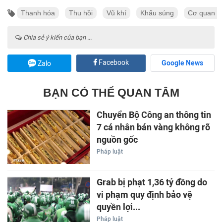
Thanh hóa
Thu hồi
Vũ khí
Khẩu súng
Cơ quan cả
Chia sẻ ý kiến của bạn ...
Facebook
Google News
Zalo
BẠN CÓ THỂ QUAN TÂM
Chuyển Bộ Công an thông tin
7 cá nhân bán vàng không rõ
nguồn gốc
Pháp luật
Grab bị phạt 1,36 tỷ đồng do
vi phạm quy định bảo vệ
quyền lợi...
Pháp luật