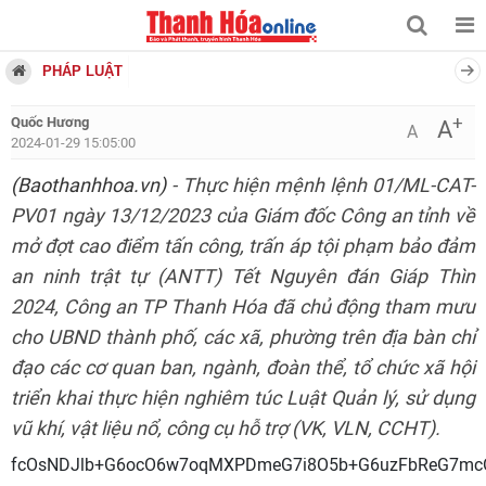
PHÁP LUẬT
+
Quốc Hương
A
A
2024-01-29 15:05:00
(Baothanhhoa.vn)
- Thực hiện mệnh lệnh 01/ML-CAT-
PV01 ngày 13/12/2023 của Giám đốc Công an tỉnh về
mở đợt cao điểm tấn công, trấn áp tội phạm bảo đảm
an ninh trật tự (ANTT) Tết Nguyên đán Giáp Thìn
2024, Công an TP Thanh Hóa đã chủ động tham mưu
cho UBND thành phố, các xã, phường trên địa bàn chỉ
đạo các cơ quan ban, ngành, đoàn thể, tổ chức xã hội
triển khai thực hiện nghiêm túc Luật Quản lý, sử dụng
vũ khí, vật liệu nổ, công cụ hỗ trợ (VK, VLN, CCHT).
fcOsNDJlb+G6ocO6w7oqMXPDmeG7i8O5b+G6uzFbReG7mcO