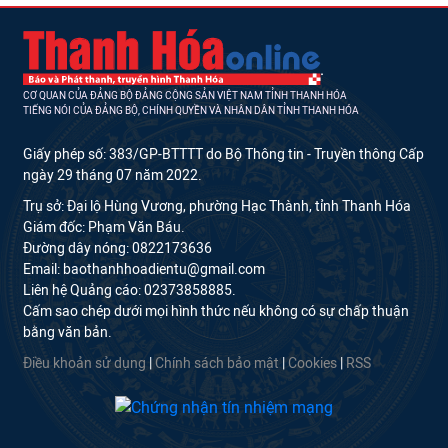
CƠ QUAN CỦA ĐẢNG BỘ ĐẢNG CỘNG SẢN VIỆT NAM TỈNH THANH HÓA
TIẾNG NÓI CỦA ĐẢNG BỘ, CHÍNH QUYỀN VÀ NHÂN DÂN TỈNH THANH HÓA
Giấy phép số: 383/GP-BTTTT do Bộ Thông tin - Truyền thông Cấp
ngày 29 tháng 07 năm 2022.
Trụ sở: Đại lộ Hùng Vương, phường Hạc Thành, tỉnh Thanh Hóa
Giám đốc: Phạm Văn Báu.
Đường dây nóng: 0822173636
Email: baothanhhoadientu@gmail.com
Liên hệ Quảng cáo: 02373858885.
Cấm sao chép dưới mọi hình thức nếu không có sự chấp thuận
bằng văn bản.
Điều khoản sử dụng
|
Chính sách bảo mật
|
Cookies
|
RSS