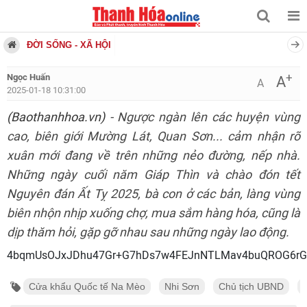
ĐỜI SỐNG - XÃ HỘI
+
Ngọc Huấn
A
A
2025-01-18 10:31:00
(Baothanhhoa.vn)
- Ngược ngàn lên các huyện vùng
cao, biên giới Mường Lát, Quan Sơn... cảm nhận rõ
xuân mới đang về trên những nẻo đường, nếp nhà.
Những ngày cuối năm Giáp Thìn và chào đón tết
Nguyên đán Ất Tỵ 2025, bà con ở các bản, làng vùng
biên nhộn nhịp xuống chợ, mua sắm hàng hóa, cũng là
dịp thăm hỏi, gặp gỡ nhau sau những ngày lao động.
4bqmUsOJxJDhu47Gr+G7hDs7w4FEJnNTLMav4buQRO
Cửa khẩu Quốc tế Na Mèo
Nhi Sơn
Chủ tịch UBND