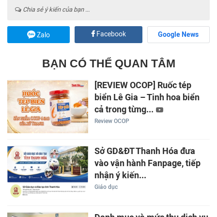
Chia sẻ ý kiến của bạn ...
Facebook
Google News
Zalo
BẠN CÓ THỂ QUAN TÂM
[REVIEW OCOP] Ruốc tép
biển Lê Gia – Tinh hoa biển
cả trong từng...
Review OCOP
Sở GD&ĐT Thanh Hóa đưa
vào vận hành Fanpage, tiếp
nhận ý kiến...
Giáo dục