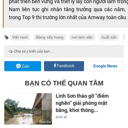
phát triển bền vững và triết lý lấy con người làm tr
Nam liên tục ghi nhận tăng trưởng qua các năm, 
trong Top 9 thị trường lớn nhất của Amway toàn cầu.
Việt nam
Bảng xếp hạng
nơi làm việc
Xuất sắc
N
Chia sẻ ý kiến của bạn ...
Facebook
Google News
Zalo
BẠN CÓ THỂ QUAN TÂM
Linh Sơn tháo gỡ “điểm
nghẽn” giải phóng mặt
bằng, khơi thông...
Kinh tế