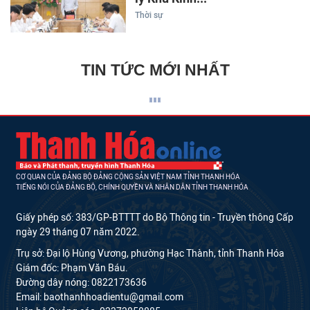
Thời sự
TIN TỨC MỚI NHẤT
CƠ QUAN CỦA ĐẢNG BỘ ĐẢNG CỘNG SẢN VIỆT NAM TỈNH THANH HÓA
TIẾNG NÓI CỦA ĐẢNG BỘ, CHÍNH QUYỀN VÀ NHÂN DÂN TỈNH THANH HÓA
Giấy phép số: 383/GP-BTTTT do Bộ Thông tin - Truyền thông Cấp
ngày 29 tháng 07 năm 2022.
Trụ sở: Đại lộ Hùng Vương, phường Hạc Thành, tỉnh Thanh Hóa
Giám đốc: Phạm Văn Báu.
Đường dây nóng: 0822173636
Email: baothanhhoadientu@gmail.com