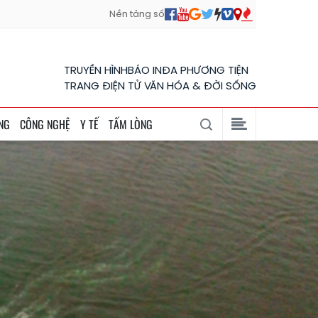
Nền tảng số
TRUYỀN HÌNH
BÁO IN
ĐA PHƯƠNG TIỆN
TRANG ĐIỆN TỬ VĂN HÓA & ĐỜI SỐNG
NG
CÔNG NGHỆ
Y TẾ
TẤM LÒNG