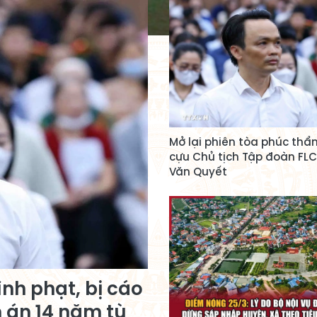
Mở lại phiên tòa phúc thẩ
cựu Chủ tịch Tập đoàn FLC
Văn Quyết
nh phạt, bị cáo
 án 14 năm tù