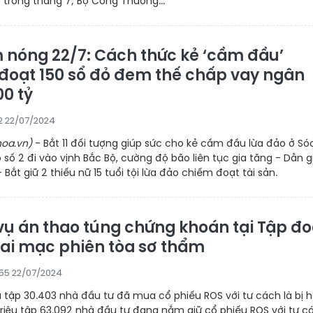
ô trong tháng 7; Bộ Công Thương...
 nóng 22/7: Cách thức kẻ ‘cầm đầu’
đoạt 150 sổ đỏ đem thế chấp vay ngân
00 tỷ
22 22/07/2024
oa.vn)
- Bắt 11 đối tượng giúp sức cho kẻ cầm đầu lừa đảo ở Só
 số 2 đi vào vịnh Bắc Bộ, cường độ bão liên tục gia tăng - Dẫn g
Bắt giữ 2 thiếu nữ 15 tuổi tội lừa đảo chiếm đoạt tài sản.
 vụ án thao túng chứng khoán tại Tập đ
hai mạc phiên tòa sơ thẩm
:55 22/07/2024
u tập 30.403 nhà đầu tư đã mua cổ phiếu ROS với tư cách là bị h
triệu tập 63.092 nhà đầu tư đang nắm giữ cổ phiếu ROS với tư c