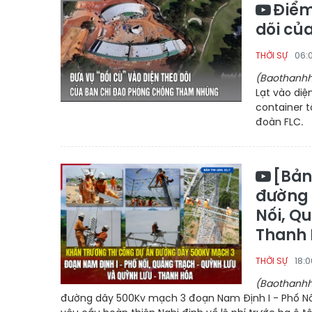
Điểm
dõi củ
06:
THỜI SỰ
(Baothanhh
Lạt vào diệ
container 
đoàn FLC.
[Bản
đường 
Nối, Q
Thanh
18:
THỜI SỰ
(Baothanhh
đường dây 500Kv mạch 3 đoạn Nam Định I - Phố Nố