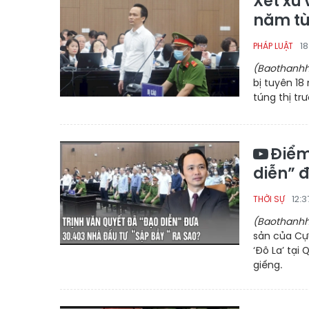
Xét xử 
năm t
1
PHÁP LUẬT
(Baothanhh
bị tuyên 18
túng thị tr
Điểm
diễn” 
12:
THỜI SỰ
(Baothanhh
sản của Cự
‘Đô La’ tại
giếng.