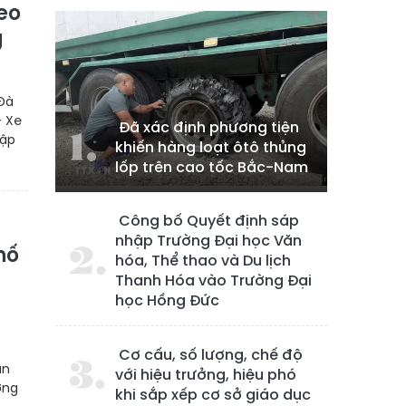
eo
g
Đà
- Xe
Đã xác định phương tiện
Tập
khiến hàng loạt ôtô thủng
lốp trên cao tốc Bắc-Nam
Công bố Quyết định sáp
nhập Trường Đại học Văn
hố
hóa, Thể thao và Du lịch
Thanh Hóa vào Trường Đại
học Hồng Đức
Cơ cấu, số lượng, chế độ
án
với hiệu trưởng, hiệu phó
ớng
khi sắp xếp cơ sở giáo dục