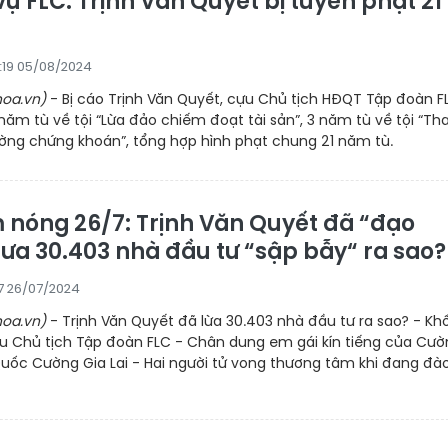
vụ FLC: Trịnh Văn Quyết bị tuyên phạt 21
ù
8:19 05/08/2024
oa.vn)
- Bị cáo Trịnh Văn Quyết, cựu Chủ tịch HĐQT Tập đoàn F
 năm tù về tội “Lừa đảo chiếm đoạt tài sản”, 3 năm tù về tội “Th
ường chứng khoán”, tổng hợp hình phạt chung 21 năm tù.
 nóng 26/7: Trịnh Văn Quyết đã “đạo
đưa 30.403 nhà đầu tư “sập bẫy“ ra sao?
37 26/07/2024
oa.vn)
- Trịnh Văn Quyết đã lừa 30.403 nhà đầu tư ra sao? - Khối
u Chủ tịch Tập đoàn FLC - Chân dung em gái kín tiếng của Cườ
 Quốc Cường Gia Lai - Hai người tử vong thương tâm khi đang đà