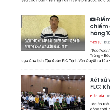
yêu cầu hoàn thiện Nghị định về lệ phí trước bạ ô t
Điểm
chiếm 
hàng 1
13:
THỜI SỰ
(Baothanhh
Trăng - Bão
cựu Chủ tịch Tập đoàn FLC Trịnh Văn Quyết ra tòa - 
Xét xử
FLC: K
11
PHÁP LUẬT
Tòa án triệ
đồng thời, 