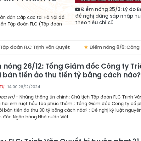
Điểm nóng 25/3: Lý do B
đề nghị dừng sáp nhập hu
hân dân Cấp cao tại Hà Nội đã
theo tiêu chí cũ
phần Tập đoàn FLC (Tập đoàn
 Trịnh Văn Quyết
★
Điểm nóng 8/6: Công chức đi học ph
 nóng 26/12: Tổng Giám đốc Công ty Tri
 bán tiền ảo thu tiền tỷ bằng cách nào?
14:00 26/12/2024
 TỰ
oa.vn)
- Những thông tin chính: Chủ tịch Tập đoàn FLC Trịnh Vă
 hai em ruột hầu tòa phúc thẩm ; Tổng Giám đốc Công ty cổ 
ời bán tiền ảo thu 30 tỷ bằng cách nào? ; Đề nghị kỷ luật nguyê
 đốc Ngân hàng Nhà nước Việt...