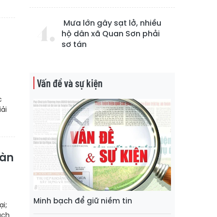
Mưa lớn gây sạt lở, nhiều
hộ dân xã Quan Sơn phải
sơ tán
Vấn đề và sự kiện
c
iải
oàn
Minh bạch để giữ niềm tin
ại;
ách