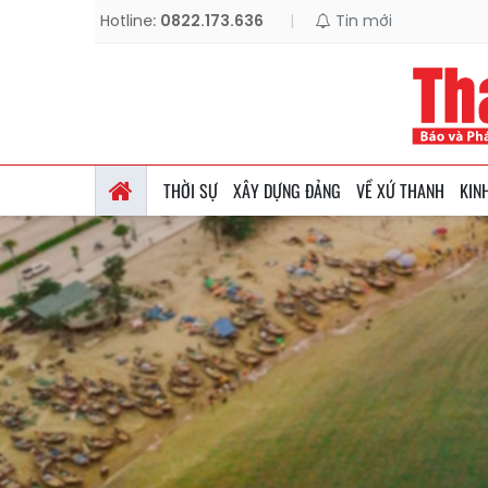
Hotline:
0822.173.636
|
Tin mới
THỜI SỰ
XÂY DỰNG ĐẢNG
VỀ XỨ THANH
KIN