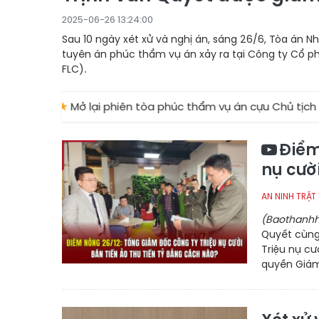
2025-06-26 13:24:00
Sau 10 ngày xét xử và nghị án, sáng 26/6, Tòa án N
tuyên án phúc thẩm vụ án xảy ra tại Công ty Cổ 
FLC).
Mở lại phiên tòa phúc thẩm vụ án cựu Chủ tịch Tập đoàn FLC
Điểm
nụ cười
AN NINH TRẬT
(Baothanhh
Quyết cùng
Triệu nụ cư
quyền Giám