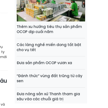
Thêm xu hướng tiêu thụ sản phẩm
OCOP dịp cuối năm
Các làng nghề miến dong tất bật
vụ
cho vụ tết
 ty
 mới
Đưa sản phẩm OCOP vươn xa
“Đánh thức” vùng đất trũng từ cây
đâu
sen
Đưa nông sản xứ Thanh tham gia
sâu vào các chuỗi giá trị
 và