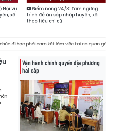
ộ Nội vụ
Điểm nóng 24/3: Tạm ngừng
yện, xã
trình đề án sáp nhập huyện, xã
theo tiêu chí cũ
ải cam kết làm việc tại cơ quan gấp 3 lần thời gian đào tạo
ệu
Vận hành chính quyền địa phương
hai cấp
n
phần
n