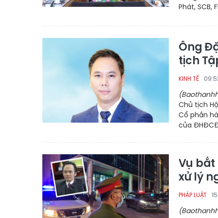
Phát, SCB, 
Ông Đặ
tịch T
09:5
KINH TẾ
(Baothanhh
Chủ tịch H
Cổ phần hà
của ĐHĐCĐ
Vụ bắt 
xử lý n
1
PHÁP LUẬT
(Baothanhh