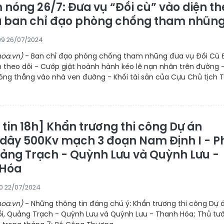
 nóng 26/7: Đưa vụ “Đồi cù” vào diện th
a ban chỉ đạo phòng chống tham nhũn
09 26/07/2024
oa.vn)
- Ban chỉ đạo phòng chống tham nhũng đưa vụ Đồi Cù 
n theo dõi - Cướp giật hoành hành kéo lê nạn nhân trên đường 
tông thẳng vào nhà ven đường - Khối tài sản của Cựu Chủ tịch 
 tin 18h] Khẩn trương thi công Dự án
dây 500Kv mạch 3 đoạn Nam Định I - P
uảng Trạch - Quỳnh Lưu và Quỳnh Lưu -
 Hóa
00 22/07/2024
oa.vn)
- Những thông tin đáng chú ý: Khẩn trương thi công Dự 
i, Quảng Trạch - Quỳnh Lưu và Quỳnh Lưu - Thanh Hóa; Thủ tư