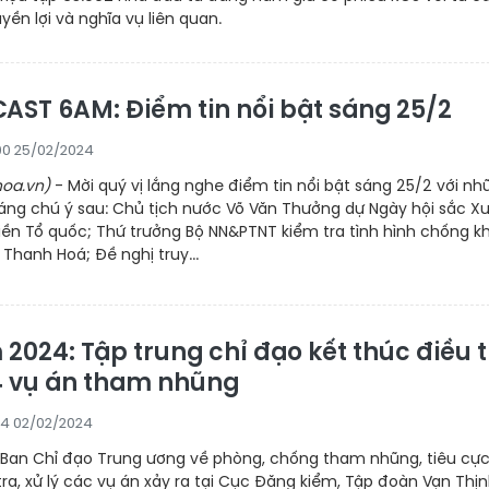
yền lợi và nghĩa vụ liên quan.
AST 6AM: Điểm tin nổi bật sáng 25/2
00 25/02/2024
oa.vn)
- Mời quý vị lắng nghe điểm tin nổi bật sáng 25/2 với nh
đáng chú ý sau: Chủ tịch nước Võ Văn Thưởng dự Ngày hội sắc X
ền Tổ quốc; Thứ trưởng Bộ NN&PTNT kiểm tra tình hình chống kh
 Thanh Hoá; Đề nghị truy...
2024: Tập trung chỉ đạo kết thúc điều t
34 vụ án tham nhũng
24 02/02/2024
Ban Chỉ đạo Trung ương về phòng, chống tham nhũng, tiêu cực
tra, xử lý các vụ án xảy ra tại Cục Đăng kiểm, Tập đoàn Vạn Thị