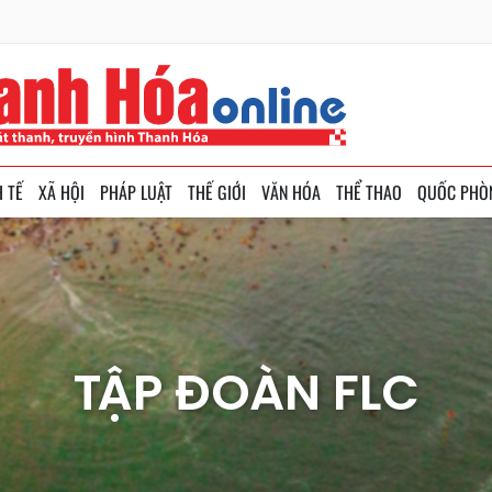
H TẾ
XÃ HỘI
PHÁP LUẬT
THẾ GIỚI
VĂN HÓA
THỂ THAO
QUỐC PHÒ
TẬP ĐOÀN FLC