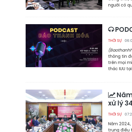
người có qu
PODC
06:
THỜI SỰ
(Baothanhh
thông tin 
trên mọi mi
thác IUU tại
Năm 
xử lý 
07:
THỜI SỰ
Năm 2024, 
trung điều 