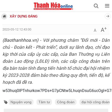
XÂY DỰNG ĐẢNG
+
A
2023-05-12 12:43:00
A
(Baothanhhoa.vn)
- Với phương châm “Đổi mới - Dân
chủ - Đoàn kết - Phát triển”, dưới sự lãnh đạo, chỉ đạo
kịp thời của cấp ủy các cấp, của Ban Thường vụ Liên
đoàn Lao động (LĐLĐ) tỉnh, các cấp công đoàn trên
địa bàn toàn tỉnh đang tiến hành tổ chức đại hội nhiệm
kỳ 2023-2028 đảm bảo theo đúng quy định, tiến độ, kế
hoạch đã đề ra.
w53huq0lPTnhurkow7PDs+G7pCNtw5Lhuq
Nguyện vọng
Tâm tư
Công đoàn
đại hội công đoàn