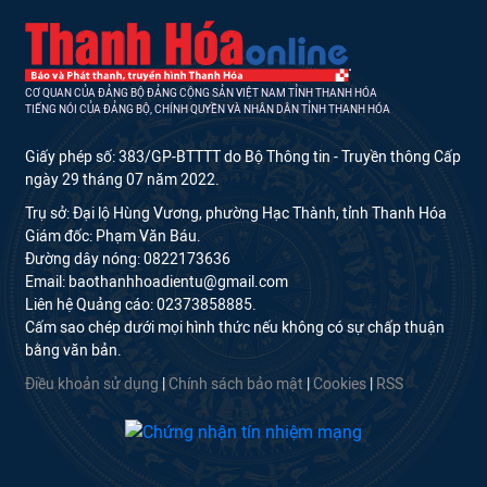
CƠ QUAN CỦA ĐẢNG BỘ ĐẢNG CỘNG SẢN VIỆT NAM TỈNH THANH HÓA
TIẾNG NÓI CỦA ĐẢNG BỘ, CHÍNH QUYỀN VÀ NHÂN DÂN TỈNH THANH HÓA
Giấy phép số: 383/GP-BTTTT do Bộ Thông tin - Truyền thông Cấp
ngày 29 tháng 07 năm 2022.
Trụ sở: Đại lộ Hùng Vương, phường Hạc Thành, tỉnh Thanh Hóa
Giám đốc: Phạm Văn Báu.
Đường dây nóng: 0822173636
Email: baothanhhoadientu@gmail.com
Liên hệ Quảng cáo: 02373858885.
Cấm sao chép dưới mọi hình thức nếu không có sự chấp thuận
bằng văn bản.
Điều khoản sử dụng
|
Chính sách bảo mật
|
Cookies
|
RSS