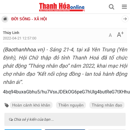
ĐỜI SỐNG - XÃ HỘI
+
Thùy Linh
A
A
2022-04-21 12:57:00
(Baothanhhoa.vn)
- Sáng 21-4, tại xã Yên Trung (Yên
Định), Hội Chữ thập đỏ tỉnh Thanh Hoá đã tổ chức
phát động “Tháng nhân đạo” năm 2022, khai mạc Hội
chợ nhân đạo “Kết nối cộng đồng - lan toả hành động
nhân ái”.
4bq94buxaGbhu5/hu7VsxJDEkOG6pe
Hoàn cảnh khó khăn
Thiện nguyện
Tháng nhân đạo
Chia sẻ ý kiến của bạn ...