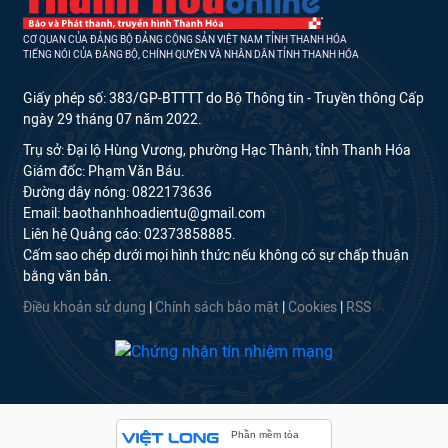
CƠ QUAN CỦA ĐẢNG BỘ ĐẢNG CỘNG SẢN VIỆT NAM TỈNH THANH HÓA
TIẾNG NÓI CỦA ĐẢNG BỘ, CHÍNH QUYỀN VÀ NHÂN DÂN TỈNH THANH HÓA
Giấy phép số: 383/GP-BTTTT do Bộ Thông tin - Truyền thông Cấp
ngày 29 tháng 07 năm 2022.
Trụ sở: Đại lộ Hùng Vương, phường Hạc Thành, tỉnh Thanh Hóa
Giám đốc: Phạm Văn Báu.
Đường dây nóng: 0822173636
Email: baothanhhoadientu@gmail.com
Liên hệ Quảng cáo: 02373858885.
Cấm sao chép dưới mọi hình thức nếu không có sự chấp thuận
bằng văn bản.
Điều khoản sử dụng
|
Chính sách bảo mật
|
Cookies
|
RSS
Phần mềm tòa