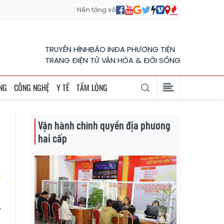
Nền tảng số
TRUYỀN HÌNH
BÁO IN
ĐA PHƯƠNG TIỆN
TRANG ĐIỆN TỬ VĂN HÓA & ĐỜI SỐNG
NG
CÔNG NGHỆ
Y TẾ
TẤM LÒNG
Vận hành chính quyền địa phương
hai cấp
ừ