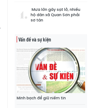
p
Mưa lớn gây sạt lở, nhiều
hộ dân xã Quan Sơn phải
sơ tán
u
ư
Vấn đề và sự kiện
g
i
n
i
n
Minh bạch để giữ niềm tin
g