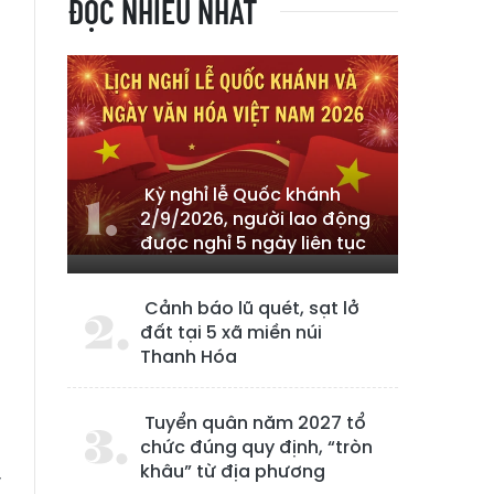
ĐỌC NHIỀU NHẤT
Kỳ nghỉ lễ Quốc khánh
2/9/2026, người lao động
được nghỉ 5 ngày liên tục
Cảnh báo lũ quét, sạt lở
đất tại 5 xã miền núi
Thanh Hóa
Tuyển quân năm 2027 tổ
chức đúng quy định, “tròn
khâu” từ địa phương
y