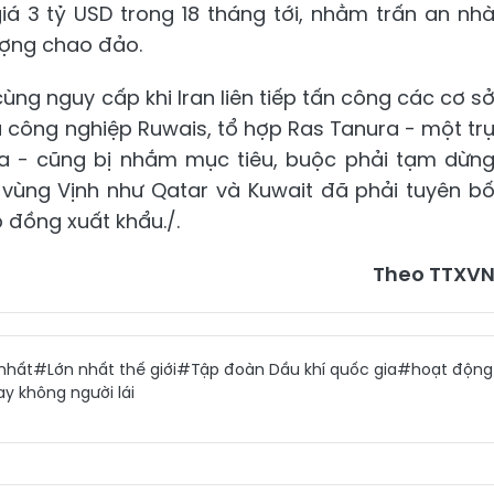
giá 3 tỷ USD trong 18 tháng tới, nhằm trấn an nh
ượng chao đảo.
cùng nguy cấp khi Iran liên tiếp tấn công các cơ s
u công nghiệp Ruwais, tổ hợp Ras Tanura - một tr
a - cũng bị nhắm mục tiêu, buộc phải tạm dừn
 vùng Vịnh như Qatar và Kuwait đã phải tuyên b
p đồng xuất khẩu./.
Theo TTXV
nhất
#Lớn nhất thế giới
#Tập đoàn Dầu khí quốc gia
#hoạt động
ay không người lái