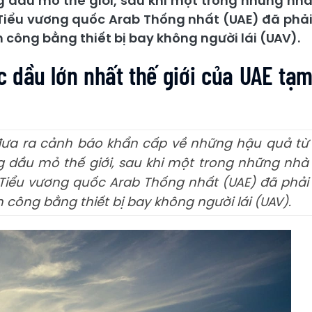
ng dầu mỏ thế giới, sau khi một trong những nh
c Tiểu vương quốc Arab Thống nhất (UAE) đã phả
công bằng thiết bị bay không người lái (UAV).
 dầu lớn nhất thế giới của UAE tạ
đưa ra cảnh báo khẩn cấp về những hậu quả từ
ng dầu mỏ thế giới, sau khi một trong những nhà
c Tiểu vương quốc Arab Thống nhất (UAE) đã phải
ông bằng thiết bị bay không người lái (UAV).