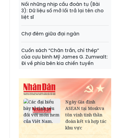
Nối những nhịp cầu đoàn tụ (Bài
3): Dữ liệu số mở lối trả lại tên cho
liệt sĩ
Chợ đêm giữa đại ngàn
Cuốn sách “Chân trần, chí thép”
của cựu binh Mỹ James G. Zumwalt:
Đi về phía bên kia chiến tuyến