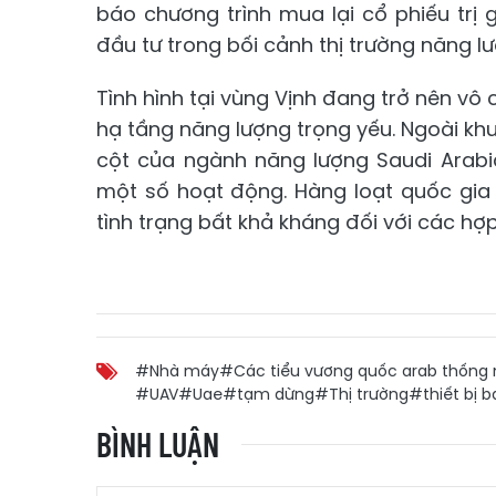
báo chương trình mua lại cổ phiếu trị 
đầu tư trong bối cảnh thị trường năng l
Tình hình tại vùng Vịnh đang trở nên vô 
hạ tầng năng lượng trọng yếu. Ngoài kh
cột của ngành năng lượng Saudi Arabi
một số hoạt động. Hàng loạt quốc gia
tình trạng bất khả kháng đối với các hợ
#Nhà máy
#Các tiểu vương quốc arab thống 
#UAV
#Uae
#tạm dừng
#Thị trường
#thiết bị b
BÌNH LUẬN