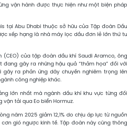
 dừng vận hành được thực hiện như một biện phá
is tại Abu Dhabi thuộc sở hữu của Tập đoàn Dầ
ược xếp hạng là nhà máy lọc dầu đơn lẻ lớn thứ t
h (CEO) của tập đoàn dầu khí Saudi Aramco, ôn
t đang gây ra những hậu quả “thảm họa” đối vớ
i gây ra phản ứng dây chuyền nghiêm trọng lê
ngành công nghiệp khác.
ng lớn nhất mà ngành dầu khí khu vực từng đố
 vận tải qua Eo biển Hormuz.
òng năm 2025 giảm 12,1% do chịu áp lực từ nguồ
 cơn gió ngược kinh tế. Tập đoàn này cũng thôn