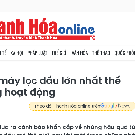
H TẾ
XÃ HỘI
PHÁP LUẬT
THẾ GIỚI
VĂN HÓA
THỂ THAO
QUỐC PHÒ
máy lọc dầu lớn nhất thế
g hoạt động
Theo dõi Thanh Hóa online trên
đưa ra cảnh báo khẩn cấp về những hậu quả t