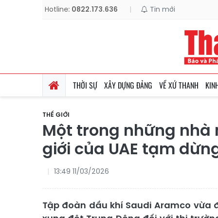
Hotline:
0822.173.636
|
Tin mới
THỜI SỰ
XÂY DỰNG ĐẢNG
VỀ XỨ THANH
KIN
THẾ GIỚI
Một trong những nhà 
giới của UAE tạm dừn
13:49 11/03/2026
Tập đoàn dầu khí Saudi Aramco vừa 