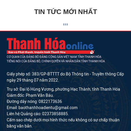
TIN TỨC MỚI NHẤT
CƠ QUAN CỦA ĐẢNG BỘ ĐẢNG CỘNG SẢN VIỆT NAM TỈNH THANH HÓA
TIẾNG NÓI CỦA ĐẢNG BỘ, CHÍNH QUYỀN VÀ NHÂN DÂN TỈNH THANH HÓA
Giấy phép số: 383/GP-BTTTT do Bộ Thông tin - Truyền thông Cấp
ngày 29 tháng 07 năm 2022.
Trụ sở: Đại lộ Hùng Vương, phường Hạc Thành, tỉnh Thanh Hóa
Giám đốc: Phạm Văn Báu.
Đường dây nóng: 0822173636
Email: baothanhhoadientu@gmail.com
Liên hệ Quảng cáo: 02373858885.
Cấm sao chép dưới mọi hình thức nếu không có sự chấp thuận
bằng văn bản.