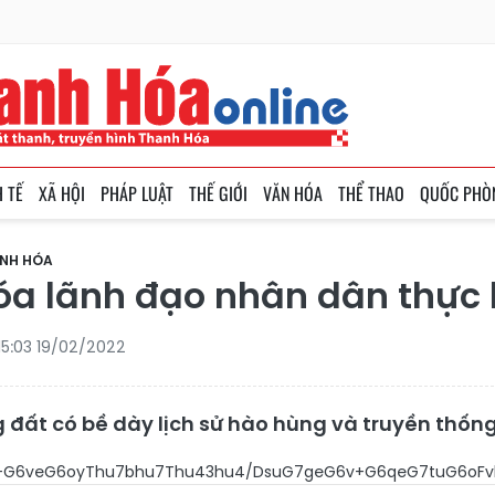
H TẾ
XÃ HỘI
PHÁP LUẬT
THẾ GIỚI
VĂN HÓA
THỂ THAO
QUỐC PHÒ
ANH HÓA
óa lãnh đạo nhân dân thực 
15:03 19/02/2022
đất có bề dày lịch sử hào hùng và truyền thống v
6vTzhu43hu43FqCRv4bu