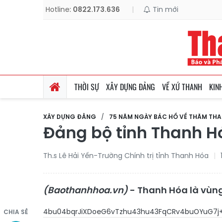
Hotline:
0822.173.636
|
Tin mới
THỜI SỰ
XÂY DỰNG ĐẢNG
VỀ XỨ THANH
KIN
XÂY DỰNG ĐẢNG
75 NĂM NGÀY BÁC HỒ VỀ THĂM TH
Đảng bộ tỉnh Thanh H
Th.s Lê Hải Yến-Trường Chính trị tỉnh Thanh Hóa
(Baothanhhoa.vn)
- Thanh Hóa là vùng 
4bu04bqrJiXDoeG
CHIA SẺ