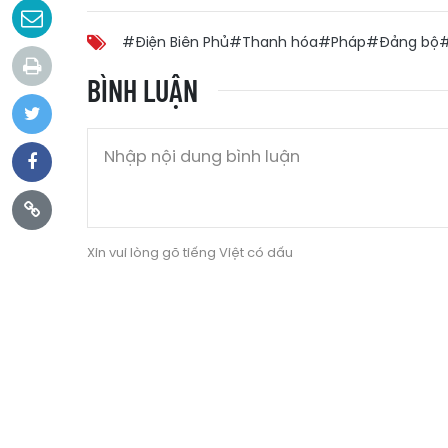
#Điện Biên Phủ
#Thanh hóa
#Pháp
#Đảng bộ
#
BÌNH LUẬN
Xin vui lòng gõ tiếng Việt có dấu