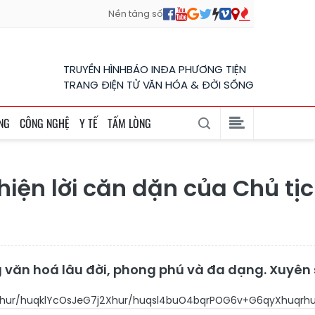
Nền tảng số
TRUYỀN HÌNH
BÁO IN
ĐA PHƯƠNG TIỆN
TRANG ĐIỆN TỬ VĂN HÓA & ĐỜI SỐNG
NG
CÔNG NGHỆ
Y TẾ
TẤM LÒNG
hiện lời căn dặn của Chủ t
ăn hoá lâu đời, phong phú và đa dạng. Xuyên suốt
OYuG7j+G6veG6oyThu7