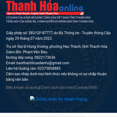
CƠ QUAN CỦA ĐẢNG BỘ ĐẢNG CỘNG SẢN VIỆT NAM TỈNH THANH HÓA
TIẾNG NÓI CỦA ĐẢNG BỘ, CHÍNH QUYỀN VÀ NHÂN DÂN TỈNH THANH HÓA
Giấy phép số: 383/GP-BTTTT do Bộ Thông tin - Truyền thông Cấp
ngày 29 tháng 07 năm 2022.
Trụ sở: Đại lộ Hùng Vương, phường Hạc Thành, tỉnh Thanh Hóa
Giám đốc: Phạm Văn Báu.
Đường dây nóng: 0822173636
Email: baothanhhoadientu@gmail.com
Liên hệ Quảng cáo: 02373858885.
Cấm sao chép dưới mọi hình thức nếu không có sự chấp thuận
bằng văn bản.
Điều khoản sử dụng
|
Chính sách bảo mật
|
Cookies
|
RSS