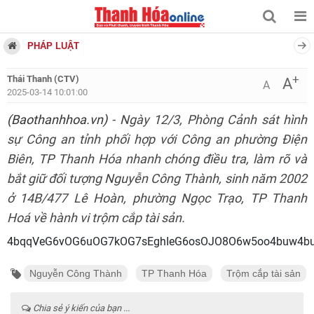
PHÁP LUẬT
+
Thái Thanh (CTV)
A
A
2025-03-14 10:01:00
(Baothanhhoa.vn)
- Ngày 12/3, Phòng Cảnh sát hình
sự Công an tỉnh phối hợp với Công an phường Điện
Biên, TP Thanh Hóa nhanh chóng điều tra, làm rõ và
bắt giữ đối tượng Nguyễn Công Thành, sinh năm 2002
ở 14B/477 Lê Hoàn, phường Ngọc Trạo, TP Thanh
Hoá về hành vi trộm cắp tài sản.
4bqqVeG6vOG6uOG7kOG7sEghIeG6osOJO8O6w5oo4buw4buU
Nguyễn Công Thành
TP Thanh Hóa
Trộm cắp tài sản
Chia sẻ ý kiến của bạn ...