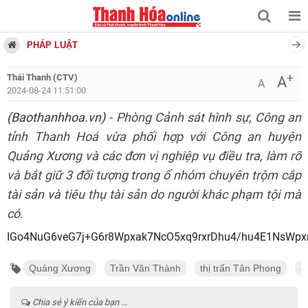
PHÁP LUẬT
+
Thái Thanh (CTV)
A
A
2024-08-24 11:51:00
(Baothanhhoa.vn)
- Phòng Cảnh sát hình sự, Công an
tỉnh Thanh Hoá vừa phối hợp với Công an huyện
Quảng Xương và các đơn vị nghiệp vụ điều tra, làm rõ
và bắt giữ 3 đối tượng trong ổ nhóm chuyên trộm cắp
tài sản và tiêu thụ tài sản do người khác phạm tội mà
có.
IGo4NuG6veG7j+G6r8Wpxak7NcO5xq9rxrDhu4/hu4E1NsWp
Quảng Xương
Trần Văn Thành
thị trấn Tân Phong
đ
Chia sẻ ý kiến của bạn ...