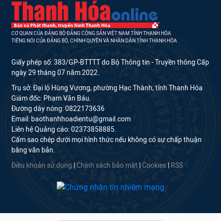
CƠ QUAN CỦA ĐẢNG BỘ ĐẢNG CỘNG SẢN VIỆT NAM TỈNH THANH HÓA
TIẾNG NÓI CỦA ĐẢNG BỘ, CHÍNH QUYỀN VÀ NHÂN DÂN TỈNH THANH HÓA
Giấy phép số: 383/GP-BTTTT do Bộ Thông tin - Truyền thông Cấp
ngày 29 tháng 07 năm 2022.
Trụ sở: Đại lộ Hùng Vương, phường Hạc Thành, tỉnh Thanh Hóa
Giám đốc: Phạm Văn Báu.
Đường dây nóng: 0822173636
Email: baothanhhoadientu@gmail.com
Liên hệ Quảng cáo: 02373858885.
Cấm sao chép dưới mọi hình thức nếu không có sự chấp thuận
bằng văn bản.
Điều khoản sử dụng
|
Chính sách bảo mật
|
Cookies
|
RSS