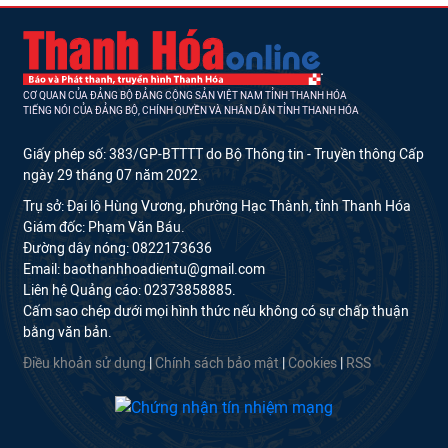
CƠ QUAN CỦA ĐẢNG BỘ ĐẢNG CỘNG SẢN VIỆT NAM TỈNH THANH HÓA
TIẾNG NÓI CỦA ĐẢNG BỘ, CHÍNH QUYỀN VÀ NHÂN DÂN TỈNH THANH HÓA
Giấy phép số: 383/GP-BTTTT do Bộ Thông tin - Truyền thông Cấp
ngày 29 tháng 07 năm 2022.
Trụ sở: Đại lộ Hùng Vương, phường Hạc Thành, tỉnh Thanh Hóa
Giám đốc: Phạm Văn Báu.
Đường dây nóng: 0822173636
Email: baothanhhoadientu@gmail.com
Liên hệ Quảng cáo: 02373858885.
Cấm sao chép dưới mọi hình thức nếu không có sự chấp thuận
bằng văn bản.
Điều khoản sử dụng
|
Chính sách bảo mật
|
Cookies
|
RSS