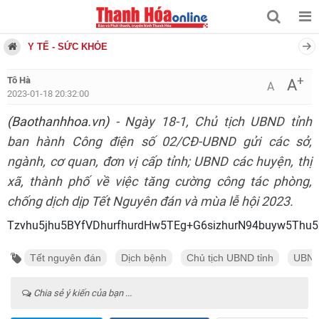
Y TẾ - SỨC KHỎE
+
Tô Hà
A
A
2023-01-18 20:32:00
(Baothanhhoa.vn)
- Ngày 18-1, Chủ tịch UBND tỉnh
ban hành Công điện số 02/CĐ-UBND gửi các sở,
ngành, cơ quan, đơn vị cấp tỉnh; UBND các huyện, thị
xã, thành phố về việc tăng cường công tác phòng,
chống dịch dịp Tết Nguyên đán và mùa lễ hội 2023.
Tzvhu5jhu5BYfVDhurfhurdHw
Tết nguyên đán
Dịch bệnh
Chủ tịch UBND tỉnh
UBND
Chia sẻ ý kiến của bạn ...