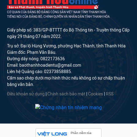
CƠ QUAN CỦA ĐẢNG BỘ ĐẢNG CỘNG SẢN VIỆT NAM TỈNH THANH HÓA
TIẾNG NÓI CỦA ĐẢNG BỘ, CHÍNH QUYỀN VÀ NHÂN DÂN TỈNH THANH HÓA
Giấy phép số: 383/GP-BTTTT do Bộ Thông tin - Truyền thông Cấp
ngày 29 tháng 07 năm 2022.
Trụ sở: Đại lộ Hùng Vương, phường Hạc Thành, tỉnh Thanh Hóa
Giám đốc: Phạm Văn Báu.
Đường dây nóng: 0822173636
Email: baothanhhoadientu@gmail.com
Liên hệ Quảng cáo: 02373858885.
Cấm sao chép dưới mọi hình thức nếu không có sự chấp thuận
bằng văn bản.
Điều khoản sử dụng
|
Chính sách bảo mật
|
Cookies
|
RSS
Phần mềm tòa