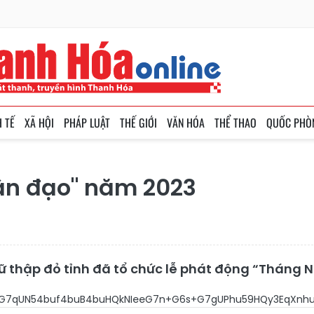
H TẾ
XÃ HỘI
PHÁP LUẬT
THẾ GIỚI
VĂN HÓA
THỂ THAO
QUỐC PHÒ
ân đạo" năm 2023
ữ thập đỏ tỉnh đã tổ chức lễ phát động “Tháng 
buB4bqsW+G7qUN54buf4buB4buHQkNIeeG7n+G