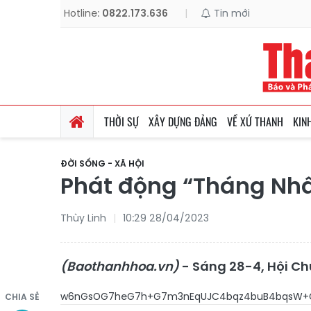
Hotline:
0822.173.636
|
Tin mới
THỜI SỰ
XÂY DỰNG ĐẢNG
VỀ XỨ THANH
KIN
ĐỜI SỐNG - XÃ HỘI
Phát động “Tháng Nh
Thùy Linh
10:29 28/04/2023
(Baothanhhoa.vn)
- Sáng 28-4, Hội Ch
w6nGsOG7heG7h+G7m3nEqUJC4bqz4
CHIA SẺ