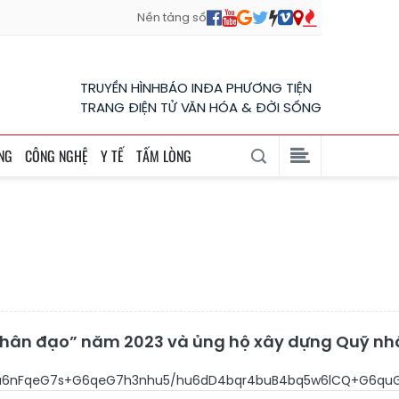
Nền tảng số
TRUYỀN HÌNH
BÁO IN
ĐA PHƯƠNG TIỆN
TRANG ĐIỆN TỬ VĂN HÓA & ĐỜI SỐNG
NG
CÔNG NGHỆ
Y TẾ
TẤM LÒNG
Nhân đạo” năm 2023 và ủng hộ xây dựng Quỹ nhân
6s+G7gUPhu59HQy3EqXnhu6nFqeG7s+G6qeG7