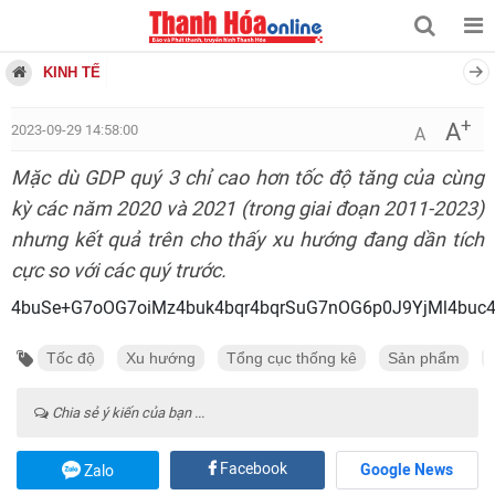
KINH TẾ
+
A
2023-09-29 14:58:00
A
Mặc dù GDP quý 3 chỉ cao hơn tốc độ tăng của cùng
kỳ các năm 2020 và 2021 (trong giai đoạn 2011-2023)
nhưng kết quả trên cho thấy xu hướng đang dần tích
cực so với các quý trước.
4buSe+G7oOG7oiMz4buk4bqr4bqrSuG7nOG6p0J9YjMl4buc4
Tốc độ
Xu hướng
Tổng cục thống kê
Sản phẩm
Chia sẻ ý kiến của bạn ...
Facebook
Google News
Zalo