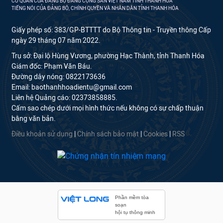
CƠ QUAN CỦA ĐẢNG BỘ ĐẢNG CỘNG SẢN VIỆT NAM TỈNH THANH HÓA
TIẾNG NÓI CỦA ĐẢNG BỘ, CHÍNH QUYỀN VÀ NHÂN DÂN TỈNH THANH HÓA
Giấy phép số: 383/GP-BTTTT do Bộ Thông tin - Truyền thông Cấp
ngày 29 tháng 07 năm 2022.
Trụ sở: Đại lộ Hùng Vương, phường Hạc Thành, tỉnh Thanh Hóa
Giám đốc: Phạm Văn Báu.
Đường dây nóng: 0822173636
Email: baothanhhoadientu@gmail.com
Liên hệ Quảng cáo: 02373858885.
Cấm sao chép dưới mọi hình thức nếu không có sự chấp thuận
bằng văn bản.
Điều khoản sử dụng
|
Chính sách bảo mật
|
Cookies
|
RSS
Phần mềm tòa
soạn
hội tụ thông minh