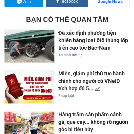
Facebook
Google News
Zalo
BẠN CÓ THỂ QUAN TÂM
Đã xác định phương tiện
khiến hàng loạt ôtô thủng lốp
trên cao tốc Bắc-Nam
An ninh trật tự
Miễn, giảm phí thủ tục hành
chính cho người có VNeID
tích hợp đủ 5...
Pháp luật
Hàng trăm sản phẩm cánh
gà, que cay... không rõ nguồn
gốc bị tiêu hủy