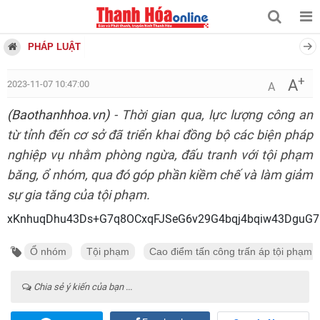
PHÁP LUẬT
+
A
2023-11-07 10:47:00
A
(Baothanhhoa.vn)
- Thời gian qua, lực lượng công an
từ tỉnh đến cơ sở đã triển khai đồng bộ các biện pháp
nghiệp vụ nhằm phòng ngừa, đấu tranh với tội phạm
băng, ổ nhóm, qua đó góp phần kiềm chế và làm giảm
sự gia tăng của tội phạm.
xKnhuqDhu43Ds+G7q8OCxqFJSeG6v29G4bqj4bq
Ổ nhóm
Tội phạm
Cao điểm tấn công trấn áp tội phạm
Chia sẻ ý kiến của bạn ...