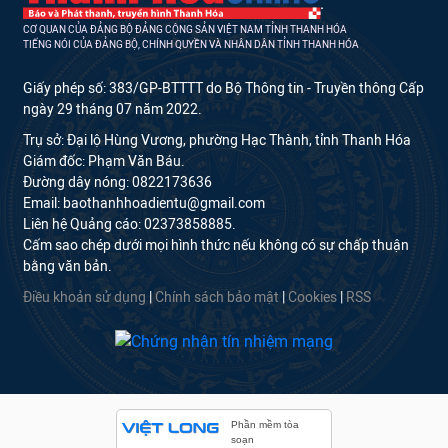
CƠ QUAN CỦA ĐẢNG BỘ ĐẢNG CỘNG SẢN VIỆT NAM TỈNH THANH HÓA
TIẾNG NÓI CỦA ĐẢNG BỘ, CHÍNH QUYỀN VÀ NHÂN DÂN TỈNH THANH HÓA
Giấy phép số: 383/GP-BTTTT do Bộ Thông tin - Truyền thông Cấp
ngày 29 tháng 07 năm 2022.
Trụ sở: Đại lộ Hùng Vương, phường Hạc Thành, tỉnh Thanh Hóa
Giám đốc: Phạm Văn Báu.
Đường dây nóng: 0822173636
Email: baothanhhoadientu@gmail.com
Liên hệ Quảng cáo: 02373858885.
Cấm sao chép dưới mọi hình thức nếu không có sự chấp thuận
bằng văn bản.
Điều khoản sử dụng
|
Chính sách bảo mật
|
Cookies
|
RSS
Phần mềm tòa
soạn