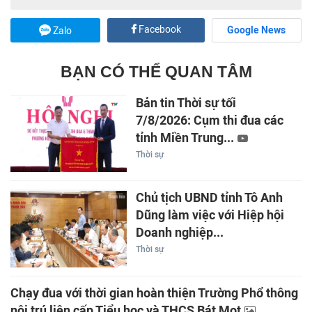
Facebook
Google News
Zalo
BẠN CÓ THỂ QUAN TÂM
Bản tin Thời sự tối
7/8/2026: Cụm thi đua các
tỉnh Miền Trung...
Thời sự
Chủ tịch UBND tỉnh Tô Anh
Dũng làm việc với Hiệp hội
Doanh nghiệp...
Thời sự
Chạy đua với thời gian hoàn thiện Trường Phổ thông
nội trú liên cấp Tiểu học và THCS Bát Mọt