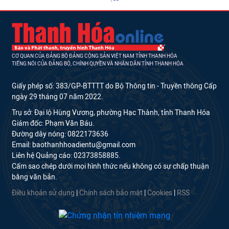
CƠ QUAN CỦA ĐẢNG BỘ ĐẢNG CỘNG SẢN VIỆT NAM TỈNH THANH HÓA
TIẾNG NÓI CỦA ĐẢNG BỘ, CHÍNH QUYỀN VÀ NHÂN DÂN TỈNH THANH HÓA
Giấy phép số: 383/GP-BTTTT do Bộ Thông tin - Truyền thông Cấp
ngày 29 tháng 07 năm 2022.
Trụ sở: Đại lộ Hùng Vương, phường Hạc Thành, tỉnh Thanh Hóa
Giám đốc: Phạm Văn Báu.
Đường dây nóng: 0822173636
Email: baothanhhoadientu@gmail.com
Liên hệ Quảng cáo: 02373858885.
Cấm sao chép dưới mọi hình thức nếu không có sự chấp thuận
bằng văn bản.
Điều khoản sử dụng
|
Chính sách bảo mật
|
Cookies
|
RSS