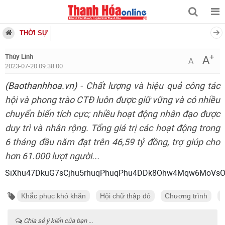
THỜI SỰ
+
Thùy Linh
A
A
2023-07-20 09:38:00
(Baothanhhoa.vn)
- Chất lượng và hiệu quả công tác
hội và phong trào CTĐ luôn được giữ vững và có nhiều
chuyển biến tích cực; nhiều hoạt động nhân đạo được
duy trì và nhân rộng. Tổng giá trị các hoạt động trong
6 tháng đầu năm đạt trên 46,59 tỷ đồng, trợ giúp cho
hơn 61.000 lượt người...
SiXhu47DkuG7sCjhu5rhuqPhuqPhu4DDk8Ohw4Mqw6MoVs
Khắc phục khó khăn
Hội chữ thập đỏ
Chương trình
Chia sẻ ý kiến của bạn ...