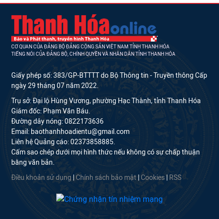
CƠ QUAN CỦA ĐẢNG BỘ ĐẢNG CỘNG SẢN VIỆT NAM TỈNH THANH HÓA
TIẾNG NÓI CỦA ĐẢNG BỘ, CHÍNH QUYỀN VÀ NHÂN DÂN TỈNH THANH HÓA
Giấy phép số: 383/GP-BTTTT do Bộ Thông tin - Truyền thông Cấp
ngày 29 tháng 07 năm 2022.
Trụ sở: Đại lộ Hùng Vương, phường Hạc Thành, tỉnh Thanh Hóa
Giám đốc: Phạm Văn Báu.
Đường dây nóng: 0822173636
Email: baothanhhoadientu@gmail.com
Liên hệ Quảng cáo: 02373858885.
Cấm sao chép dưới mọi hình thức nếu không có sự chấp thuận
bằng văn bản.
Điều khoản sử dụng
|
Chính sách bảo mật
|
Cookies
|
RSS