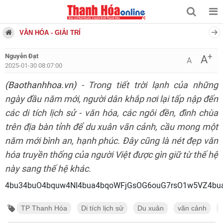
VĂN HÓA - GIẢI TRÍ
+
Nguyễn Đạt
A
A
2025-01-30 08:07:00
(Baothanhhoa.vn)
- Trong tiết trời lạnh của những
ngày đầu năm mới, người dân khắp nơi lại tấp nập đến
các di tích lịch sử - văn hóa, các ngôi đền, đình chùa
trên địa bàn tỉnh để du xuân vãn cảnh, cầu mong một
năm mới bình an, hạnh phúc. Đây cũng là nét đẹp văn
hóa truyền thống của người Việt được gìn giữ từ thế hệ
này sang thế hệ khác.
4bu34buO4bquw4NI4bua4bqoWFj
TP Thanh Hóa
Di tích lịch sử
Du xuân
vãn cảnh