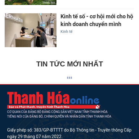
Kinh tế số - cơ hội mới cho hộ
kinh doanh chuyển mình
Kinh tế
TIN TỨC MỚI NHẤT
CƠ QUAN CỦA ĐẢNG BỘ ĐẢNG CỘNG SẢN VIỆT NAM TỈNH THANH HÓA
TIẾNG NÓI CỦA ĐẢNG BỘ, CHÍNH QUYỀN VÀ NHÂN DÂN TỈNH THANH HÓA
Giấy phép số: 383/GP-BTTTT do Bộ Thông tin - Truyền thông Cấp
ngày 29 tháng 07 năm 2022.