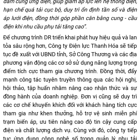
đảm cung ứng điện, giúp giảm áp lực lên hệ thống điện,
hạn chế quá tải cục bộ, duy trì ổn định tần số và điện
áp lưới điện, đồng thời góp phần cân bằng cung - cầu
điện khi nhu cầu phụ tải tăng cao”.
Để chương trình DR triển khai phát huy hiệu quả và lan
tỏa sâu rộng hơn, Công ty Điện lực Thanh Hóa sẽ tiếp
tục đề xuất với UBND tỉnh, Sở Công Thương và các địa
phương vận động các cơ sở sử dụng năng lượng trọng
điểm tích cực tham gia chương trình. Đồng thời, đẩy
mạnh công tác tuyên truyền thông qua các hội nghị,
hội thảo, tập huấn nhằm nâng cao nhận thức và sự
đồng hành của doanh nghiệp. Đơn vị cũng sẽ duy trì
các cơ chế khuyến khích đối với khách hàng tích cực
tham gia như khen thưởng, hỗ trợ vệ sinh miễn phí
trạm biến áp, ưu tiên nâng cao độ tin cậy cung cấp
điện và chất lượng dịch vụ. Cùng với đó, công ty tiếp
tục ứng dụng công nghệ số trong quản lý phụ tải