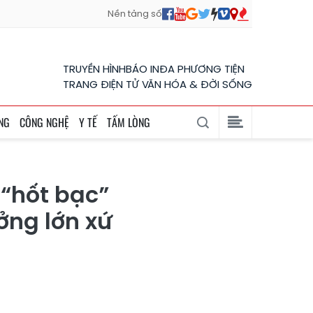
Nền tảng số
TRUYỀN HÌNH
BÁO IN
ĐA PHƯƠNG TIỆN
TRANG ĐIỆN TỬ VĂN HÓA & ĐỜI SỐNG
NG
CÔNG NGHỆ
Y TẾ
TẤM LÒNG
 “hốt bạc”
ưởng lớn xứ