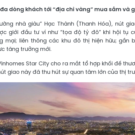
đa dòng khách tới “địa chỉ vàng” mua sắm và giả
hường nhà giàu” Hạc Thành (Thanh Hóa), nút g
 giới đầu tư ví như “tọa độ tỷ đô” khi hội tụ 
g mại; liên thông các khu đô thị hiện hữu; gần 
c tăng trưởng mới.
 Vinhomes Star City cho ra mắt tổ hợp khối đế thư
út giao này đã thu hút sự quan tâm lớn của thị tr