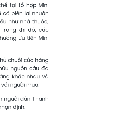
hế tại tổ hợp Mini
 có biên lợi nhuận
yếu như nhà thuốc,
 Trong khi đó, các
hướng ưu tiên Mini
chủ chuỗi cửa hàng
ở hữu nguồn cầu đa
hàng khác nhau và
t với người mua.
iên người dân Thanh
nhận định.