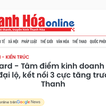
H TẾ
XÃ HỘI
PHÁP LUẬT
THẾ GIỚI
VĂN HÓA
THỂ THAO
QUỐC PHÒ
 - KIẾN TRÚC
ard - Tâm điểm kinh doanh
ại lộ, kết nối 3 cực tăng tr
Thanh
nline trên