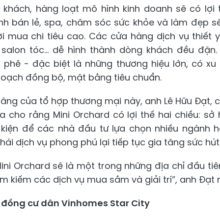
g khách, hàng loạt mô hình kinh doanh sẽ có lợi t
h bán lẻ, spa, chăm sóc sức khỏe và làm đẹp sẽ
ời mua chi tiêu cao. Các cửa hàng dịch vụ thiết 
, salon tóc... dễ hình thành dòng khách đều đặn.
 phê - đặc biệt là những thương hiệu lớn, có xu 
oạch đồng bộ, mặt bằng tiêu chuẩn.
năng của tổ hợp thương mại này, anh Lê Hữu Đạt, 
a cho rằng Mini Orchard có lợi thế hai chiều: s
 kiện để các nhà đầu tư lựa chọn nhiều ngành 
thái dịch vụ phong phú lại tiếp tục gia tăng sức hú
Mini Orchard sẽ là một trong những địa chỉ đầu t
ìm kiếm các dịch vụ mua sắm và giải trí”, anh Đạt 
g đồng cư dân Vinhomes Star City