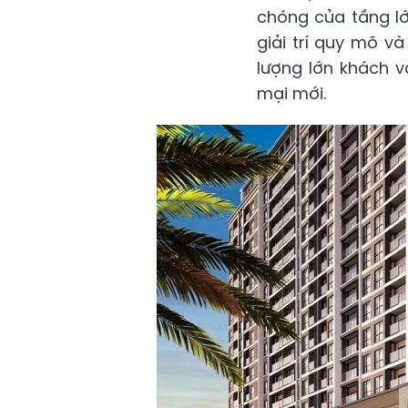
chóng của tầng lớ
giải trí quy mô v
lượng lớn khách v
mại mới.