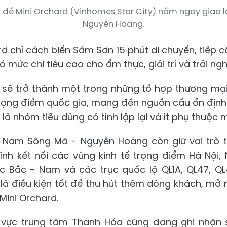
i đế Mini Orchard (Vinhomes Star City) nằm ngay giao 
Nguyễn Hoàng.
d chỉ cách biển Sầm Sơn 15 phút di chuyển, tiếp 
ó mức chi tiêu cao cho ẩm thực, giải trí và trải ng
 sẽ trở thành một trong những tổ hợp thương mại
trọng điểm quốc gia, mang đến nguồn cầu ổn định 
ốn là nhóm tiêu dùng có tính lặp lại và ít phụ thuộc 
o Nam Sông Mã - Nguyễn Hoàng còn giữ vai trò 
rình kết nối các vùng kinh tế trọng điểm Hà Nội, 
 Bắc - Nam và các trục quốc lộ QL1A, QL47, QL
 là điều kiện tốt để thu hút thêm dòng khách, mở 
Mini Orchard.
 vực trung tâm Thanh Hóa cũng đang ghi nhận 