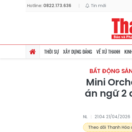
Hotline:
0822.173.636
|
Tin mới
THỜI SỰ
XÂY DỰNG ĐẢNG
VỀ XỨ THANH
KIN
BẤT ĐỘNG SẢN
Mini Orch
án ngữ 2 đ
NL
21:04 21/04/2026
Theo dõi Thanh Hóa o