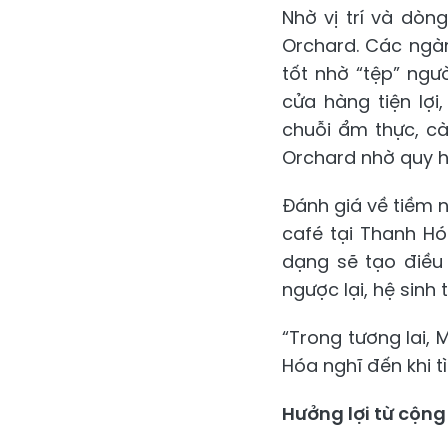
Nhờ vị trí và dòn
Orchard. Các ngàn
tốt nhờ “tệp” ngư
cửa hàng tiện lợi
chuỗi ẩm thực, cà
Orchard nhờ quy h
Đánh giá về tiềm 
café tại Thanh Hó
dạng sẽ tạo điều
ngược lại, hệ sinh 
“Trong tương lai, 
Hóa nghĩ đến khi t
Hưởng lợi từ cộn