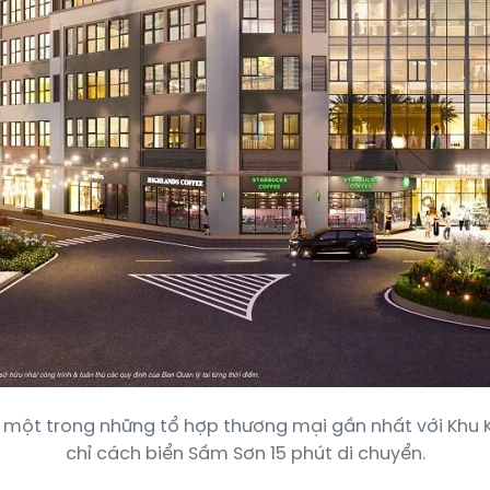
à một trong những tổ hợp thương mại gần nhất với Khu K
chỉ cách biển Sầm Sơn 15 phút di chuyển.