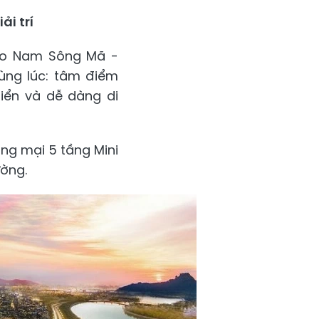
i trí
iao Nam Sông Mã -
cùng lúc: tâm điểm
biển và dễ dàng di
ơng mại 5 tầng Mini
ường.