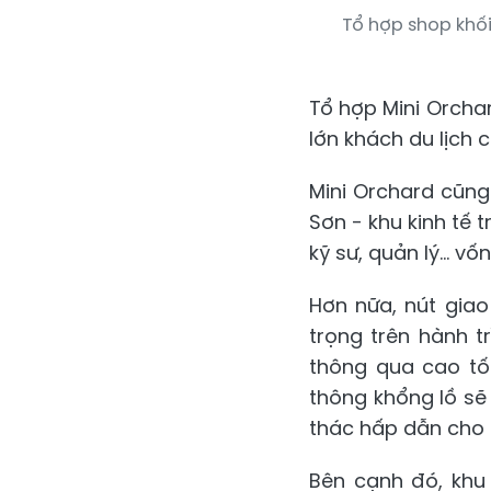
Tổ hợp shop khố
Tổ hợp Mini Orchar
lớn khách du lịch c
Mini Orchard cũng
Sơn - khu kinh tế 
kỹ sư, quản lý... v
Hơn nữa, nút gia
trọng trên hành t
thông qua cao tốc
thông khổng lồ sẽ
thác hấp dẫn cho 
Bên cạnh đó, khu