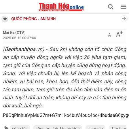
QUỐC PHÒNG - AN NINH
+
Mai Hà (CTV)
A
A
2025-05-13 08:37:00
(Baothanhhoa.vn)
- Sau khi không còn tổ chức Công
an cấp huyện đồng nghĩa với việc 26 Nhà tạm giam,
tạm giữ của Công an cấp huyện cũng dừng hoạt động.
Song, với việc chuẩn bị, lên kế hoạch và phân công
nhiệm vụ bài bản, khoa học, đến thời điểm này, công
tác tạm giam, tạm giữ trên địa bàn tỉnh vẫn diễn ra ổn
định, tuyệt đối an toàn, không để xảy ra các tình huống
đột xuất, bất ngờ.
P8OqPinhurVpMuG7m+G7m1ko4buV4b
công tác
công an tỉnh Thanh Hóa
Tạm giữ
Trại tạm 