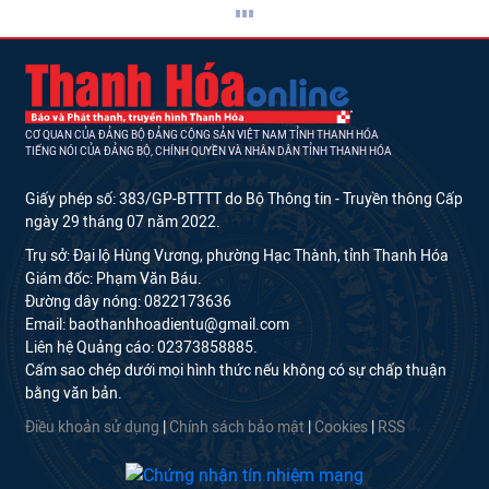
CƠ QUAN CỦA ĐẢNG BỘ ĐẢNG CỘNG SẢN VIỆT NAM TỈNH THANH HÓA
TIẾNG NÓI CỦA ĐẢNG BỘ, CHÍNH QUYỀN VÀ NHÂN DÂN TỈNH THANH HÓA
Giấy phép số: 383/GP-BTTTT do Bộ Thông tin - Truyền thông Cấp
ngày 29 tháng 07 năm 2022.
Trụ sở: Đại lộ Hùng Vương, phường Hạc Thành, tỉnh Thanh Hóa
Giám đốc: Phạm Văn Báu.
Đường dây nóng: 0822173636
Email: baothanhhoadientu@gmail.com
Liên hệ Quảng cáo: 02373858885.
Cấm sao chép dưới mọi hình thức nếu không có sự chấp thuận
bằng văn bản.
Điều khoản sử dụng
|
Chính sách bảo mật
|
Cookies
|
RSS