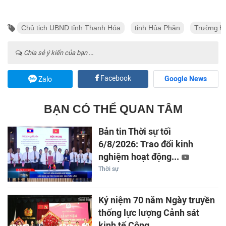
Chủ tịch UBND tỉnh Thanh Hóa
tỉnh Hủa Phăn
Trường Đ
Chia sẻ ý kiến của bạn ...
Facebook
Google News
Zalo
BẠN CÓ THỂ QUAN TÂM
Bản tin Thời sự tối
6/8/2026: Trao đổi kinh
nghiệm hoạt động...
Thời sự
Kỷ niệm 70 năm Ngày truyền
thống lực lượng Cảnh sát
kinh tế Công...