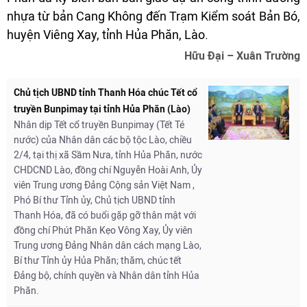
nhựa từ bản Cang Không đến Trạm Kiểm soát Bản Bó,
huyện Viêng Xay, tỉnh Hủa Phăn, Lào.
Hữu Đại – Xuân Trường
Chủ tịch UBND tỉnh Thanh Hóa chúc Tết cổ
truyền Bunpimay tại tỉnh Hủa Phăn (Lào)
Nhân dịp Tết cổ truyền Bunpimay (Tết Té
nước) của Nhân dân các bộ tộc Lào, chiều
2/4, tại thị xã Sầm Nưa, tỉnh Hủa Phăn, nước
CHDCND Lào, đồng chí Nguyễn Hoài Anh, Ủy
viên Trung ương Đảng Cộng sản Việt Nam ,
Phó Bí thư Tỉnh ủy, Chủ tịch UBND tỉnh
Thanh Hóa, đã có buổi gặp gỡ thân mật với
đồng chí Phút Phăn Kẹo Vông Xay, Ủy viên
Trung ương Đảng Nhân dân cách mạng Lào,
Bí thư Tỉnh ủy Hủa Phăn; thăm, chúc tết
Đảng bộ, chính quyền và Nhân dân tỉnh Hủa
Phăn.