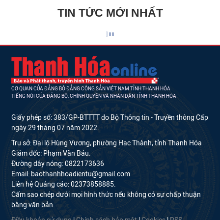
TIN TỨC MỚI NHẤT
CƠ QUAN CỦA ĐẢNG BỘ ĐẢNG CỘNG SẢN VIỆT NAM TỈNH THANH HÓA
TIẾNG NÓI CỦA ĐẢNG BỘ, CHÍNH QUYỀN VÀ NHÂN DÂN TỈNH THANH HÓA
Giấy phép số: 383/GP-BTTTT do Bộ Thông tin - Truyền thông Cấp
ngày 29 tháng 07 năm 2022.
Trụ sở: Đại lộ Hùng Vương, phường Hạc Thành, tỉnh Thanh Hóa
Giám đốc: Phạm Văn Báu.
Đường dây nóng: 0822173636
Email: baothanhhoadientu@gmail.com
Liên hệ Quảng cáo: 02373858885.
Cấm sao chép dưới mọi hình thức nếu không có sự chấp thuận
bằng văn bản.