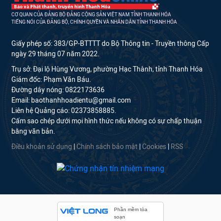
CƠ QUAN CỦA ĐẢNG BỘ ĐẢNG CỘNG SẢN VIỆT NAM TỈNH THANH HÓA
TIẾNG NÓI CỦA ĐẢNG BỘ, CHÍNH QUYỀN VÀ NHÂN DÂN TỈNH THANH HÓA
Giấy phép số: 383/GP-BTTTT do Bộ Thông tin - Truyền thông Cấp
ngày 29 tháng 07 năm 2022.
Trụ sở: Đại lộ Hùng Vương, phường Hạc Thành, tỉnh Thanh Hóa
Giám đốc: Phạm Văn Báu.
Đường dây nóng: 0822173636
Email: baothanhhoadientu@gmail.com
Liên hệ Quảng cáo: 02373858885.
Cấm sao chép dưới mọi hình thức nếu không có sự chấp thuận
bằng văn bản.
Điều khoản sử dụng
|
Chính sách bảo mật
|
Cookies
|
RSS
Phần mềm tòa
soạn