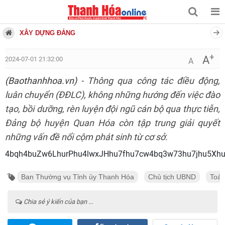
XÂY DỰNG ĐẢNG
+
A
2024-07-01 21:32:00
A
(Baothanhhoa.vn)
- Thông qua công tác điều động,
luân chuyển (ĐĐLC), không những hướng đến việc đào
tạo, bồi dưỡng, rèn luyện đội ngũ cán bộ qua thực tiễn,
Đảng bộ huyện Quan Hóa còn tập trung giải quyết
những vấn đề nổi cộm phát sinh từ cơ sở.
4bqh4buZw6LhurPhu4lwxJH
Ban Thường vụ Tỉnh ủy Thanh Hóa
Chủ tịch UBND
Toàn
Chia sẻ ý kiến của bạn ...