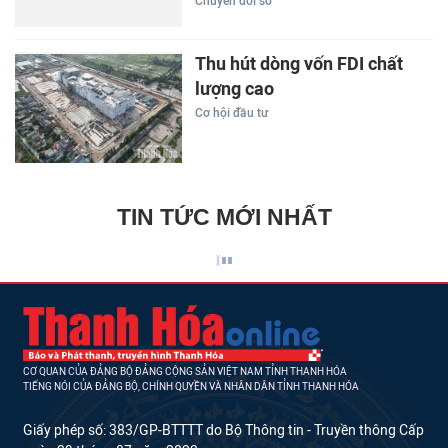
Chuyển đổi số
Thu hút dòng vốn FDI chất
lượng cao
Cơ hội đầu tư
TIN TỨC MỚI NHẤT
CƠ QUAN CỦA ĐẢNG BỘ ĐẢNG CỘNG SẢN VIỆT NAM TỈNH THANH HÓA
TIẾNG NÓI CỦA ĐẢNG BỘ, CHÍNH QUYỀN VÀ NHÂN DÂN TỈNH THANH HÓA
Giấy phép số: 383/GP-BTTTT do Bộ Thông tin - Truyền thông Cấp