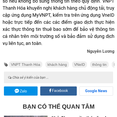
số nếu không bổ sung thông tin theo quy định. VNPT
Thanh Hóa khuyến nghị khách hàng chủ động tải, truy
cập ứng dụng MyVNPT, kiểm tra trên ứng dụng VneID
hoặc trực tiếp đến các các điểm giao dịch thực hiện
xác thực thông tin thuê bao sớm để bảo vệ thông tin
cá nhân trên môi trường số và bảo đảm sử dụng dịch
vụ liên tục, an toàn.
Nguyễn Lương
VNPT Thanh Hóa
khách hàng
VNeID
thông tin
H
Chia sẻ ý kiến của bạn ...
Facebook
Google News
Zalo
BẠN CÓ THỂ QUAN TÂM