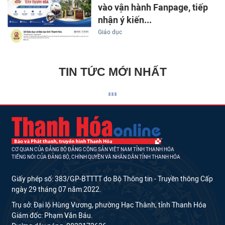
vào vận hành Fanpage, tiếp
nhận ý kiến...
Giáo dục
TIN TỨC MỚI NHẤT
CƠ QUAN CỦA ĐẢNG BỘ ĐẢNG CỘNG SẢN VIỆT NAM TỈNH THANH HÓA
TIẾNG NÓI CỦA ĐẢNG BỘ, CHÍNH QUYỀN VÀ NHÂN DÂN TỈNH THANH HÓA
Giấy phép số: 383/GP-BTTTT do Bộ Thông tin - Truyền thông Cấp
ngày 29 tháng 07 năm 2022.
Trụ sở: Đại lộ Hùng Vương, phường Hạc Thành, tỉnh Thanh Hóa
Giám đốc: Phạm Văn Báu.