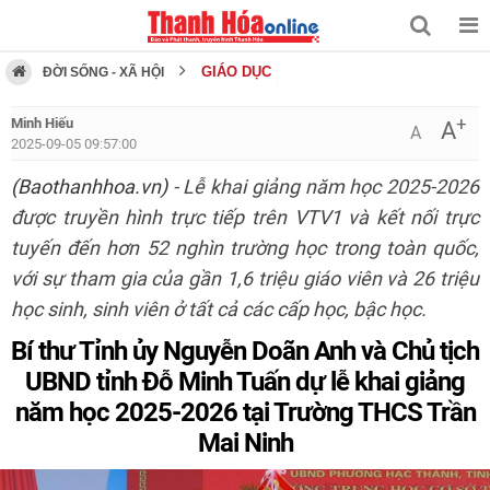
GIÁO DỤC
ĐỜI SỐNG - XÃ HỘI
+
Minh Hiếu
A
A
2025-09-05 09:57:00
(Baothanhhoa.vn)
- Lễ khai giảng năm học 2025-2026
được truyền hình trực tiếp trên VTV1 và kết nối trực
tuyến đến hơn 52 nghìn trường học trong toàn quốc,
với sự tham gia của gần 1,6 triệu giáo viên và 26 triệu
học sinh, sinh viên ở tất cả các cấp học, bậc học.
Bí thư Tỉnh ủy Nguyễn Doãn Anh và Chủ tịch
UBND tỉnh Đỗ Minh Tuấn dự lễ khai giảng
năm học 2025-2026 tại Trường THCS Trần
Mai Ninh