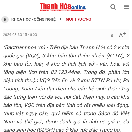
MÔI TRƯỜNG
KHOA HỌC - CÔNG NGHỆ
+
A
2024-08-30 15:46:00
A
(Baothanhhoa.vn)
- Trên địa bàn Thanh Hóa có 2 vườn
quốc gia (VQG), 3 khu bảo tồn thiên nhiên (BTTN), 2
khu bảo tồn loài, 4 khu di tích lịch sử - văn hóa, với
tổng diện tích trên 82.123,44ha. Trong đó, phần lớn
diện tích thuộc VQG Bến En và 3 khu BTTN Pù Hu, Pù
Luông, Xuân Liên đại diện cho các hệ sinh thái rừng
đặc trưng trên núi đá vôi, núi đất. Hiện nay, ở các khu
bảo tồn, VQG trên địa bàn tỉnh có rất nhiều loài động,
thực vật nguy cấp, quý hiếm có trong Sách đỏ Việt
Nam và thế giới, được đánh giá là tỉnh có giá trị đa
dạng sinh học (ĐDSH) cao ở khu vực Bắc Trung bộ.