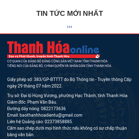
TIN TỨC MỚI NHẤT
CƠ QUAN CỦA ĐẢNG BỘ ĐẢNG CỘNG SẢN VIỆT NAM TỈNH THANH HÓA
TIẾNG NÓI CỦA ĐẢNG BỘ, CHÍNH QUYỀN VÀ NHÂN DÂN TỈNH THANH HÓA
Giấy phép số: 383/GP-BTTTT do Bộ Thông tin - Truyền thông Cấp
ngày 29 tháng 07 năm 2022.
Trụ sở: Đại lộ Hùng Vương, phường Hạc Thành, tỉnh Thanh Hóa
Giám đốc: Phạm Văn Báu.
Đường dây nóng: 0822173636
Email: baothanhhoadientu@gmail.com
Liên hệ Quảng cáo: 02373858885.
Cấm sao chép dưới mọi hình thức nếu không có sự chấp thuận
bằng văn bản.