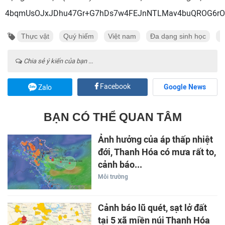
4bqmUsOJxJDhu47Gr+G7hDs
Thực vật
Quý hiếm
Việt nam
Đa dạng sinh học
K
Chia sẻ ý kiến của bạn ...
Facebook
Google News
Zalo
BẠN CÓ THỂ QUAN TÂM
Ảnh hưởng của áp thấp nhiệt
đới, Thanh Hóa có mưa rất to,
cảnh báo...
Môi trường
Cảnh báo lũ quét, sạt lở đất
tại 5 xã miền núi Thanh Hóa