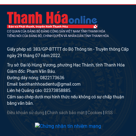
CƠ QUAN CỦA ĐẢNG BỘ ĐẢNG CỘNG SẢN VIỆT NAM TỈNH THANH HÓA
TIẾNG NÓI CỦA ĐẢNG BỘ, CHÍNH QUYỀN VÀ NHÂN DÂN TỈNH THANH HÓA
Giấy phép số: 383/GP-BTTTT do Bộ Thông tin - Truyền thông Cấp
ngày 29 tháng 07 năm 2022.
Trụ sở: Đại lộ Hùng Vương, phường Hạc Thành, tỉnh Thanh Hóa
Giám đốc: Phạm Văn Báu.
Đường dây nóng: 0822173636
Email: baothanhhoadientu@gmail.com
Liên hệ Quảng cáo: 02373858885.
Cấm sao chép dưới mọi hình thức nếu không có sự chấp thuận
bằng văn bản.
Điều khoản sử dụng
|
Chính sách bảo mật
|
Cookies
|
RSS