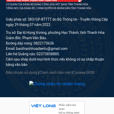
CƠ QUAN CỦA ĐẢNG BỘ ĐẢNG CỘNG SẢN VIỆT NAM TỈNH THANH HÓA
TIẾNG NÓI CỦA ĐẢNG BỘ, CHÍNH QUYỀN VÀ NHÂN DÂN TỈNH THANH HÓA
Giấy phép số: 383/GP-BTTTT do Bộ Thông tin - Truyền thông Cấp
ngày 29 tháng 07 năm 2022.
Trụ sở: Đại lộ Hùng Vương, phường Hạc Thành, tỉnh Thanh Hóa
Giám đốc: Phạm Văn Báu.
Đường dây nóng: 0822173636
Email: baothanhhoadientu@gmail.com
Liên hệ Quảng cáo: 02373858885.
Cấm sao chép dưới mọi hình thức nếu không có sự chấp thuận
bằng văn bản.
Điều khoản sử dụng
|
Chính sách bảo mật
|
Cookies
|
RSS
Phần mềm tòa
soạn
hội tụ thông minh