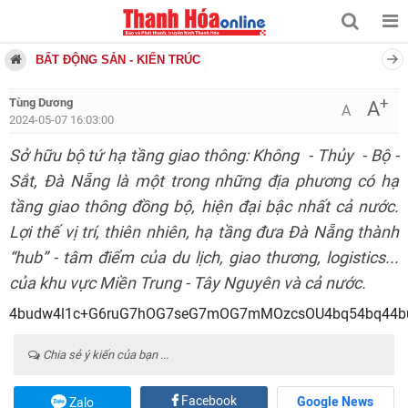
BẤT ĐỘNG SẢN - KIẾN TRÚC
+
Tùng Dương
A
A
2024-05-07 16:03:00
Sở hữu bộ tứ hạ tầng giao thông: Không - Thủy - Bộ -
Sắt, Đà Nẵng là một trong những địa phương có hạ
tầng giao thông đồng bộ, hiện đại bậc nhất cả nước.
Lợi thế vị trí, thiên nhiên, hạ tầng đưa Đà Nẵng thành
“hub” - tâm điểm của du lịch, giao thương, logistics...
của khu vực Miền Trung - Tây Nguyên và cả nước.
4budw4l1c+G6ruG7hOG7s
Chia sẻ ý kiến của bạn ...
Facebook
Google News
Zalo