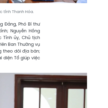
c tỉnh Thanh Hóa.
g Đảng, Phó Bí thư
tỉnh; Nguyễn Hồng
 Tỉnh ủy, Chủ tịch
viên Ban Thường vụ
g theo dõi địa bàn;
i diện Tổ giúp việc