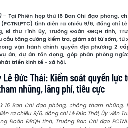
)
- Tại Phiên họp thứ 16 Ban Chỉ đạo phòng, 
c (PCTNLPTC) tỉnh diễn ra chiều 9/6, đồng chí Lê
, Bí thư Tỉnh ủy, Trưởng Đoàn ĐBQH tỉnh, Tr
 cầu tăng cường kiểm tra, giám sát từ sớm, từ 
trong vận hành chính quyền địa phương 2 cấp
 vụ án, dự án tồn đọng, góp phần phòng ngừa 
át triển kinh tế - xã hội.
ủy Lê Đức Thái: Kiểm soát quyền lực 
tham nhũng, lãng phí, tiêu cực
hứ 16 Ban Chỉ đạo phòng, chống tham nhũng, lã
iễn ra chiều 9/6, đồng chí Lê Đức Thái, Ủy viên T
ưởng Đoàn ĐBQH tỉnh, Trưởng Ban Chỉ đạo PCTNL