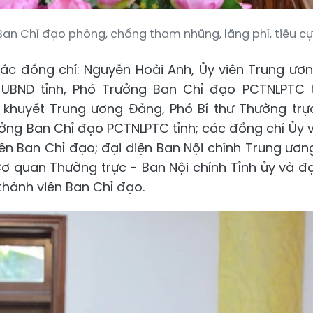
 Ban Chỉ đạo phòng, chống tham nhũng, lãng phí, tiêu cự
ác đồng chí: Nguyễn Hoài Anh, Ủy viên Trung ươn
h UBND tỉnh, Phó Trưởng Ban Chỉ đạo PCTNLPTC 
 khuyết Trung ương Đảng, Phó Bí thư Thường trực
ưởng Ban Chỉ đạo PCTNLPTC tỉnh; các đồng chí Ủy 
iên Ban Chỉ đạo; đại diện Ban Nội chính Trung ươn
ơ quan Thường trực - Ban Nội chính Tỉnh ủy và đạ
thành viên Ban Chỉ đạo.