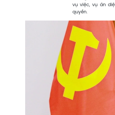
vụ việc, vụ án d
quyền.