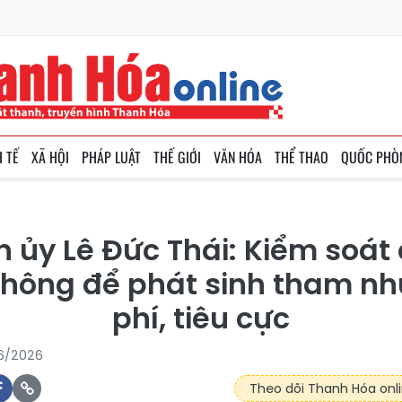
H TẾ
XÃ HỘI
PHÁP LUẬT
THẾ GIỚI
VĂN HÓA
THỂ THAO
QUỐC PHÒ
nh ủy Lê Đức Thái: Kiểm soát
không để phát sinh tham nh
phí, tiêu cực
06/2026
Theo dõi Thanh Hóa onli