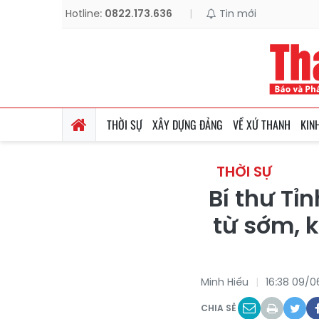
Hotline:
0822.173.636
|
Tin mới
THỜI SỰ
XÂY DỰNG ĐẢNG
VỀ XỨ THANH
KIN
THỜI SỰ
Bí thư Tỉ
từ sớm, 
Minh Hiếu
16:38 09/
CHIA SẺ