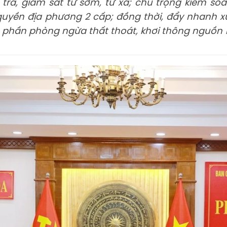
tra, giám sát từ sớm, từ xa; chú trọng kiểm soá
uyền địa phương 2 cấp; đồng thời, đẩy nhanh xử
 phần phòng ngừa thất thoát, khơi thông nguồn lự