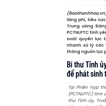
(Baothanhhoa.vn
lãng phí, tiêu cự
Trung ương Đảng
PCTNLPTC tỉnh yêu
soát quyền lực 
nhanh xử lý các
thông nguồn lực ph
Bí thư Tỉnh 
để phát sinh 
Tại Phiên họp t
(PCTNLPTC) tỉnh d
thư Tỉnh ủy, Tr