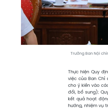
Trưởng Ban Nội chí
Thực hiện Quy đị
việc của Ban Chỉ 
cho ý kiến vào cá
đổi, bổ sung); Qu
kết quả hoạt độn
hướng, nhiệm vụ tr