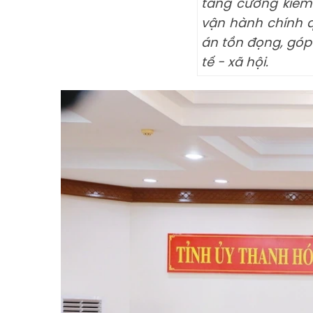
tăng cường kiểm 
vận hành chính q
án tồn đọng, góp
tế - xã hội.