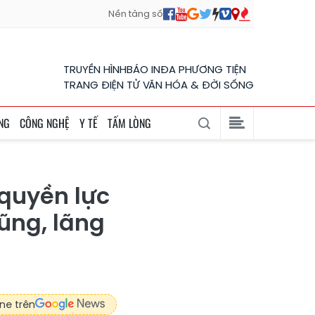
Nền tảng số
TRUYỀN HÌNH
BÁO IN
ĐA PHƯƠNG TIỆN
TRANG ĐIỆN TỬ VĂN HÓA & ĐỜI SỐNG
NG
CÔNG NGHỆ
Y TẾ
TẤM LÒNG
 quyền lực
ũng, lãng
ne trên