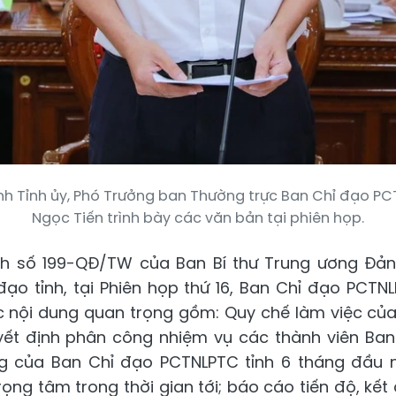
nh Tỉnh ủy, Phó Trưởng ban Thường trực Ban Chỉ đạo P
Ngọc Tiến trình bày các văn bản tại phiên họp.
nh số 199-QĐ/TW của Ban Bí thư Trung ương Đả
đạo tỉnh, tại Phiên họp thứ 16, Ban Chỉ đạo PCTNL
c nội dung quan trọng gồm: Quy chế làm việc củ
yết định phân công nhiệm vụ các thành viên Ba
g của Ban Chỉ đạo PCTNLPTC tỉnh 6 tháng đầu
ọng tâm trong thời gian tới; báo cáo tiến độ, kết