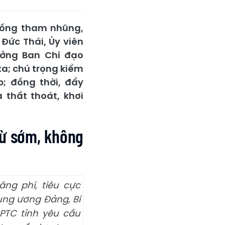
chống tham nhũng,
 Đức Thái, Ủy viên
ưởng Ban Chỉ đạo
xa; chú trọng kiểm
; đồng thời, đẩy
thất thoát, khơi
từ sớm, không
ng phí, tiêu cực
rung ương Đảng, Bí
PTC tỉnh yêu cầu