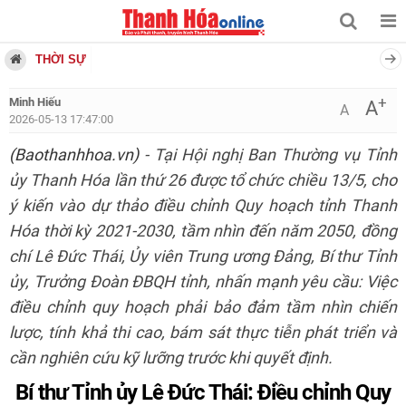
THỜI SỰ
+
Minh Hiếu
A
A
2026-05-13 17:47:00
(Baothanhhoa.vn)
- Tại Hội nghị Ban Thường vụ Tỉnh
ủy Thanh Hóa lần thứ 26 được tổ chức chiều 13/5, cho
ý kiến vào dự thảo điều chỉnh Quy hoạch tỉnh Thanh
Hóa thời kỳ 2021-2030, tầm nhìn đến năm 2050, đồng
chí Lê Đức Thái, Ủy viên Trung ương Đảng, Bí thư Tỉnh
ủy, Trưởng Đoàn ĐBQH tỉnh, nhấn mạnh yêu cầu: Việc
điều chỉnh quy hoạch phải bảo đảm tầm nhìn chiến
lược, tính khả thi cao, bám sát thực tiễn phát triển và
cần nghiên cứu kỹ lưỡng trước khi quyết định.
Bí thư Tỉnh ủy Lê Đức Thái: Điều chỉnh Quy