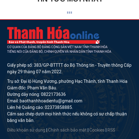
CƠ QUAN CỦA ĐẢNG BỘ ĐẢNG CỘNG SẢN VIỆT NAM TỈNH THANH HÓA
TIẾNG NÓI CỦA ĐẢNG BỘ, CHÍNH QUYỀN VÀ NHÂN DÂN TỈNH THANH HÓA
Giấy phép số: 383/GP-BTTTT do Bộ Thông tin - Truyền thông Cấp
ngày 29 tháng 07 năm 2022.
Trụ sở: Đại lộ Hùng Vương, phường Hạc Thành, tỉnh Thanh Hóa
Giám đốc: Phạm Văn Báu.
Đường dây nóng: 0822173636
Email: baothanhhoadientu@gmail.com
Liên hệ Quảng cáo: 02373858885.
Cấm sao chép dưới mọi hình thức nếu không có sự chấp thuận
bằng văn bản.
Điều khoản sử dụng
|
Chính sách bảo mật
|
Cookies
|
RSS